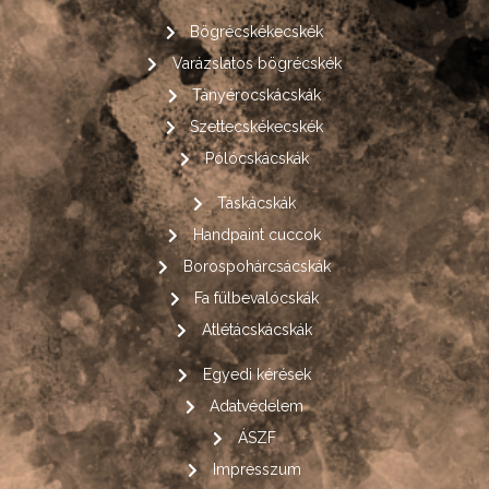
Bögrécskékecskék
Varázslatos bögrécskék
Tányérocskácskák
Szettecskékecskék
Pólócskácskák
Táskácskák
Handpaint cuccok
Borospohárcsácskák
Fa fülbevalócskák
Atlétácskácskák
Egyedi kérések
Adatvédelem
ÁSZF
Impresszum