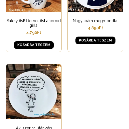
Safety fist! Do not fist android
Nagyapám megmondta:
girls!
4.890
Ft
4.790
Ft
KOSÁRBA TESZEM
KOSÁRBA TESZEM
Aki szerint… (tányér)