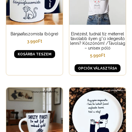
Bánjaafaszomista (bögre)
Elnézést, tudnál tíz méterrel
távolabb ilyen g*ci idegesítő
3.990
Ft
lenni? Köszönöm! /Távolság
– unisex póló
KOSÁRBA TESZEM
5.990
Ft
OPCIÓK VÁLASZTÁSA