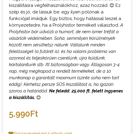
kiszállításra végfelhasználókhoz, azaz hozzád. 😊 Ez
szép és jó, de lássuk be: egy ilyen pólónak a
funkcióját imádjuk. Egy biztos, hogy hatással leszel a
környezetedre, ha a Prolyhistor termékeit választod.
A
Prolyhistor bár üdvözli a humort, de nem ismer tréfát a
vásárlók védelmében. Soha, semmilyen körülmények
között nem sérülhetsz nálunk. Vállalunk minden
felelősséget (a futárét is), és ha valami probléma van
azonnal és teljeskörűen cserélünk, újra küldünk,
kártalanítunk stb. Itt biztonságban vagy.
Átlagosan 3-4
nap, még megkapod a rendelt termékeket, de a 10
munkanap a garantált maximum (szinte soha nem tart
eddig). Kérhetsz persze SOS kiszállítást is, ha igazán
szoros a határidőd.
Ne feledd: 25.000 ft. felett ingyenes
a kiszállítás.
😊
5.990
Ft
Pólóméretekért kattints ide!