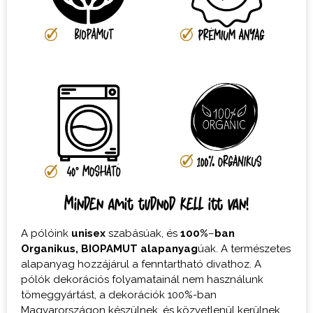
Minden amit tudnod kell itt van!
A pólóink
unisex
szabásúak, és
100%
–
ban
Organikus,
BIOPAMUT
alapanyag
úak. A természetes
alapanyag hozzájárul a fenntartható divathoz. A
pólók dekorációs folyamatainál nem használunk
tömeggyártást, a dekorációk 100%-ban
Magyarországon készülnek, és közvetlenül kerülnek