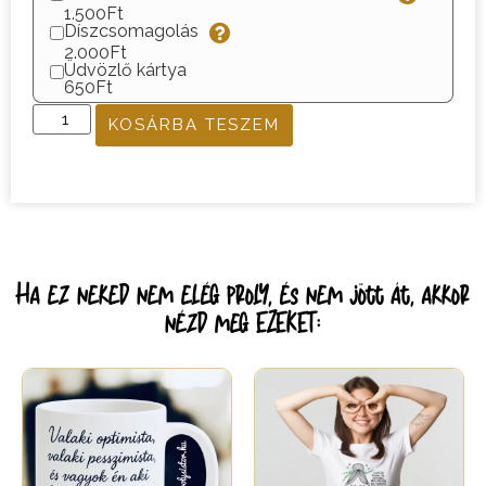
1.500Ft
Díszcsomagolás
2.000Ft
Üdvözlő kártya
650Ft
KOSÁRBA TESZEM
Ha ez neked nem elég proly, és nem jött át, akkor
nézd meg EZEKET: