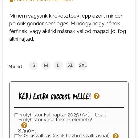
Mi nem vagyunk kirekesztőek, épp ezért minden
pólónk gender semleges. Mindegy hogy nőnek,
férfinak, vagy akárki másnak vallod magad: jól fog
állni rajtad.
S
M
L
XL
2XL
Méret
Kérj extra cuccost mellé!
Prolyhistor Falinaptár 2025 (A4) – Csak
Prolyhistor vásárlóknak elérhető!
8.390Ft
SOS kiszállítás (csak házhozszállításnál)