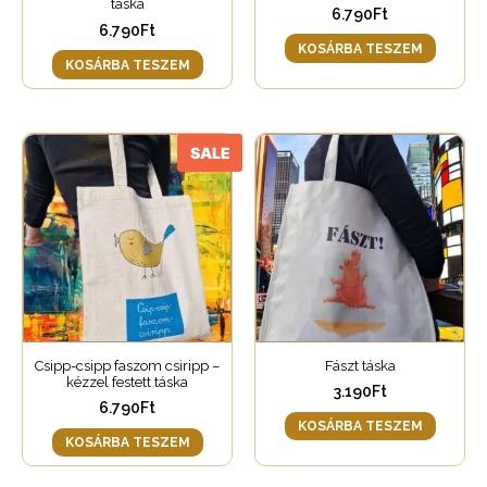
táska
6.790
Ft
6.790
Ft
KOSÁRBA TESZEM
KOSÁRBA TESZEM
SALE
Csipp-csipp faszom csiripp –
Fászt táska
kézzel festett táska
3.190
Ft
6.790
Ft
KOSÁRBA TESZEM
KOSÁRBA TESZEM