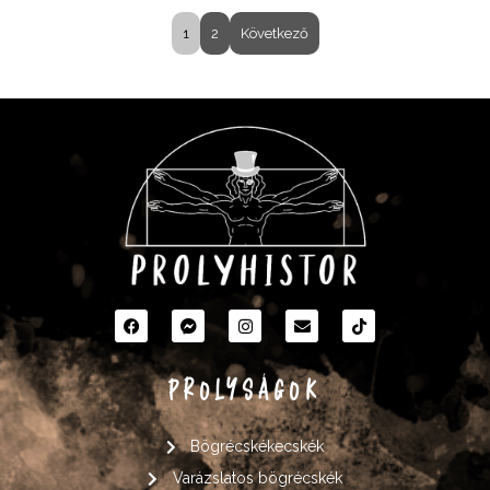
1
2
Következő
PROLYSÁGOK
Bögrécskékecskék
Varázslatos bögrécskék