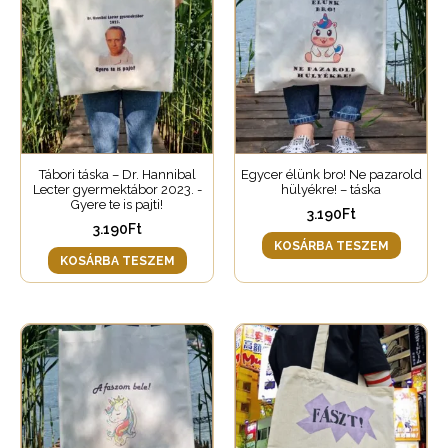
Tábori táska – Dr. Hannibal
Egycer élünk bro! Ne pazarold
Lecter gyermektábor 2023. -
hülyékre! – táska
Gyere te is pajti!
3.190
Ft
3.190
Ft
KOSÁRBA TESZEM
KOSÁRBA TESZEM