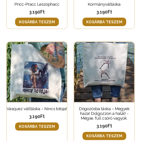
Pricc-Pracc Leszophacc
Kormányváltáska
3.190
Ft
3.190
Ft
KOSÁRBA TESZEM
KOSÁRBA TESZEM
Vasquez válltáska – Nincs totoja!
Dógozósba táska – Megyek
haza! Dolgozzon a halál! -
3.190
Ft
Mégse, full csóró vagyok.
3.190
Ft
KOSÁRBA TESZEM
KOSÁRBA TESZEM