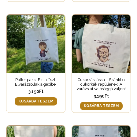
Potter pakk- Ezt a f*szt!
Cukorkás táska – Szánkba
Elvarázsollak a gecibe!
cukorkák repüljenek! A
varázslat valósággá váljon!
3.190
Ft
3.190
Ft
KOSÁRBA TESZEM
KOSÁRBA TESZEM