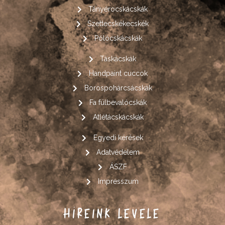
Tányérocskácskák
Szettecskékecskék
Pólócskácskák
Táskácskák
Handpaint cuccok
Borospohárcsácskák
Fa fülbevalócskák
Atlétácskácskák
Egyedi kérések
Adatvédelem
ÁSZF
Impresszum
HÍREINK LEVELE