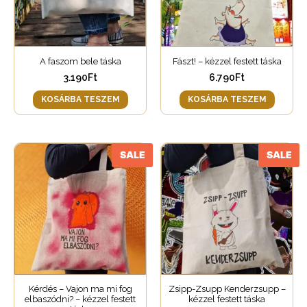
A faszom bele táska
Fászt! – kézzel festett táska
3.190
Ft
6.790
Ft
KOSÁRBA TESZEM
KOSÁRBA TESZEM
SALE
SALE
Kérdés – Vajon ma mi fog
Zsipp-Zsupp Kenderzsupp –
elbaszódni? – kézzel festett
kézzel festett táska