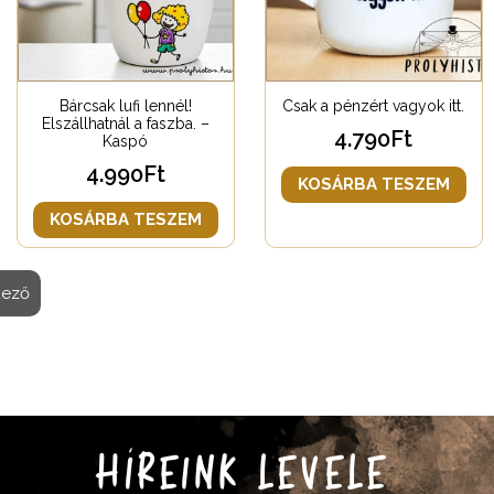
Bárcsak lufi lennél!
Csak a pénzért vagyok itt.
Elszállhatnál a faszba. –
4.790
Ft
Kaspó
4.990
Ft
KOSÁRBA TESZEM
KOSÁRBA TESZEM
kező
HÍREINK LEVELE