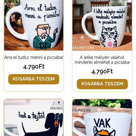
Arra el tudsz menni a picsába!
A lelke mélyén valahol
mindenki elmehet a picsába
4.790
Ft
4.790
Ft
KOSÁRBA TESZEM
KOSÁRBA TESZEM