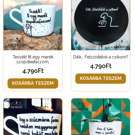
Tessék! Itt egy marék
Dikk… Felszívtátok a csíkom?
szopdkiafaszom,
4.790
Ft
4.790
Ft
KOSÁRBA TESZEM
KOSÁRBA TESZEM