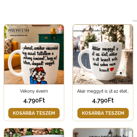
Vékony éveim
Akár meggyit is üt az élet…
4.790
Ft
4.790
Ft
KOSÁRBA TESZEM
KOSÁRBA TESZEM