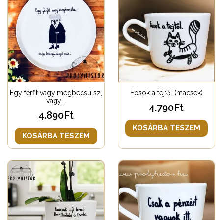
Egy férfit vagy megbecsülsz,
Fosok a tejtől (macsek)
vagy….
4.790
Ft
4.890
Ft
KOSÁRBA TESZEM
KOSÁRBA TESZEM