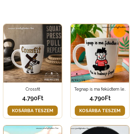
Crossfit
Tegnap is ma feküdtem le..
4.790
Ft
4.790
Ft
KOSÁRBA TESZEM
KOSÁRBA TESZEM