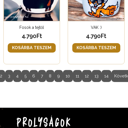
Fosok a tejtől
VAK :)
4.790
Ft
4.790
Ft
KOSÁRBA TESZEM
KOSÁRBA TESZEM
2
3
4
5
6
7
8
9
10
11
12
13
14
Követ
PROLYSÁGOK