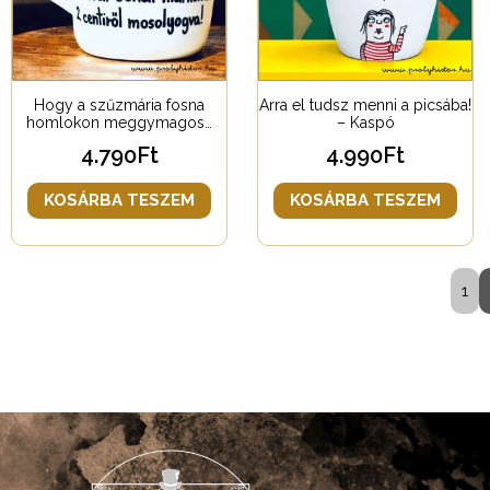
Hogy a szűzmária fosna
Arra el tudsz menni a picsába!
homlokon meggymagos…
– Kaspó
4.790
Ft
4.990
Ft
KOSÁRBA TESZEM
KOSÁRBA TESZEM
1