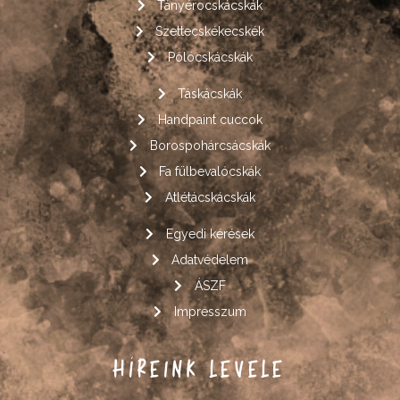
Tányérocskácskák
Szettecskékecskék
Pólócskácskák
Táskácskák
Handpaint cuccok
Borospohárcsácskák
Fa fülbevalócskák
Atlétácskácskák
Egyedi kérések
Adatvédelem
ÁSZF
Impresszum
HÍREINK LEVELE