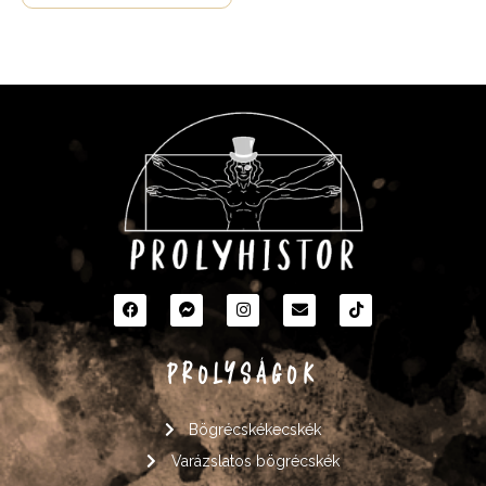
PROLYSÁGOK
Bögrécskékecskék
Varázslatos bögrécskék