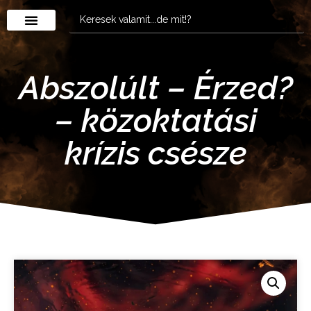
Abszolúlt – Érzed?
– közoktatási
krízis csésze