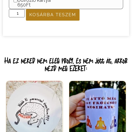
Üdvözlő kártya
650Ft
KOSÁRBA TESZEM
Ha ez neked nem elég proly, és nem jött át, akkor
nézd meg EZEKET: