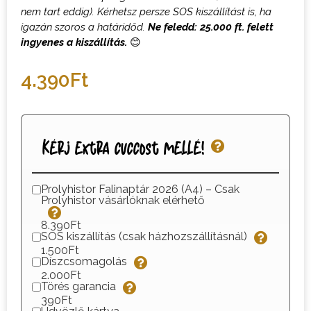
nem tart eddig). Kérhetsz persze SOS kiszállítást is, ha
igazán szoros a határidőd.
Ne feledd: 25.000 ft. felett
ingyenes a kiszállítás.
😊
4.390
Ft
Kérj extra cuccost mellé!
Prolyhistor Falinaptár 2026 (A4) – Csak
Prolyhistor vásárlóknak elérhető
8.390Ft
SOS kiszállítás (csak házhozszállításnál)
1.500Ft
Díszcsomagolás
2.000Ft
Törés garancia
390Ft