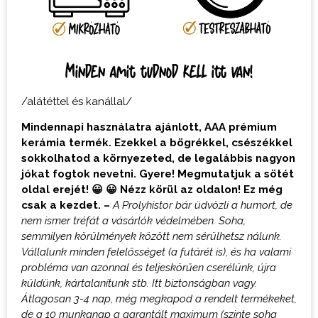
Minden amit tudnod kell itt van!
/alátéttel és kanállal/
Mindennapi használatra ajánlott, AAA prémium
kerámia termék. Ezekkel a bögrékkel, csészékkel
sokkolhatod a környezeted, de legalábbis nagyon
jókat fogtok nevetni. Gyere! Megmutatjuk a sötét
oldal erejét! 😀 😀 Nézz körül az oldalon! Ez még
csak a kezdet. –
A Prolyhistor bár üdvözli a humort, de
nem ismer tréfát a vásárlók védelmében. Soha,
semmilyen körülmények között nem sérülhetsz nálunk.
Vállalunk minden felelősséget (a futárét is), és ha valami
probléma van azonnal és teljeskörűen cserélünk, újra
küldünk, kártalanítunk stb. Itt biztonságban vagy.
Átlagosan 3-4 nap, még megkapod a rendelt termékeket,
de a 10 munkanap a garantált maximum (szinte soha