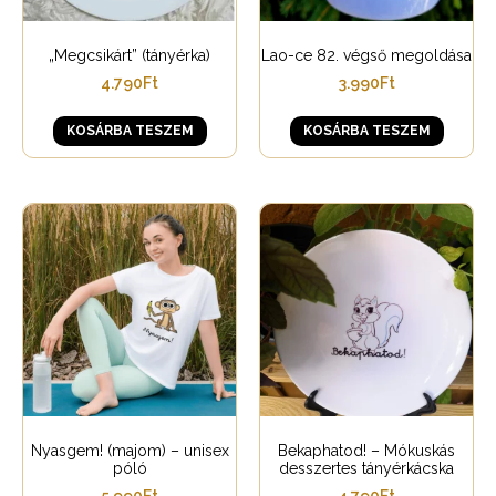
„Megcsikárt” (tányérka)
Lao-ce 82. végső megoldása
4.790
Ft
3.990
Ft
KOSÁRBA TESZEM
KOSÁRBA TESZEM
Nyasgem! (majom) – unisex
Bekaphatod! – Mókuskás
póló
desszertes tányérkácska
5.990
Ft
4.790
Ft