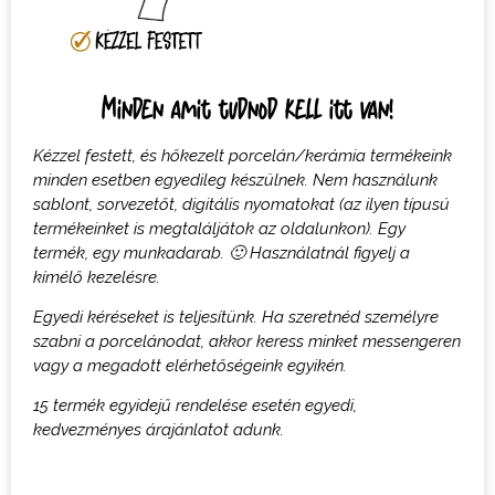
Minden amit tudnod kell itt van!
Kézzel festett, és hőkezelt porcelán/kerámia termékeink
minden esetben egyedileg készülnek. Nem használunk
sablont, sorvezetőt, digitális nyomatokat (az ilyen típusú
termékeinket is megtaláljátok az oldalunkon). Egy
termék, egy munkadarab. 🙂 Használatnál figyelj a
kímélő kezelésre.
Egyedi kéréseket is teljesítünk. Ha szeretnéd személyre
szabni a porcelánodat, akkor keress minket messengeren
vagy a megadott elérhetőségeink egyikén.
15 termék egyidejű rendelése esetén egyedi,
kedvezményes árajánlatot adunk.