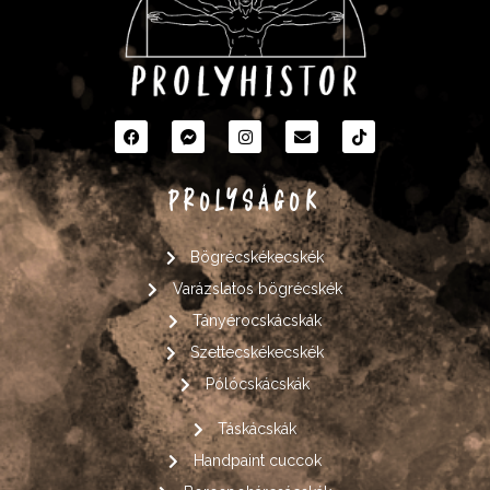
PROLYSÁGOK
Bögrécskékecskék
Varázslatos bögrécskék
Tányérocskácskák
Szettecskékecskék
Pólócskácskák
Táskácskák
Handpaint cuccok