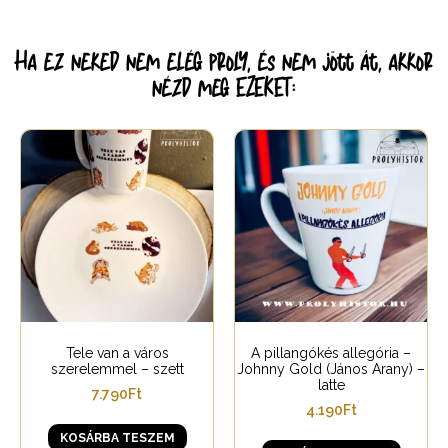
Ha ez neked nem elég proly, és nem jött át, akkor
nézd meg EZEKET:
Tele van a város
A pillangókés allegória –
szerelemmel – szett
Johnny Gold (János Arany) –
latte
7.790
Ft
4.190
Ft
KOSÁRBA TESZEM