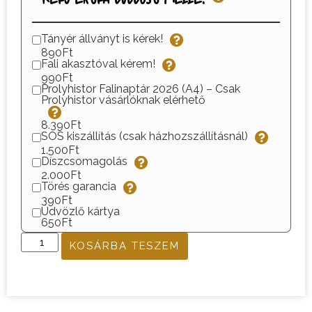
Tányér állványt is kérek!
890Ft
Fali akasztóval kérem!
990Ft
Prolyhistor Falinaptár 2026 (A4) – Csak
Prolyhistor vásárlóknak elérhető
8.390Ft
SOS kiszállítás (csak házhozszállításnál)
1.500Ft
Díszcsomagolás
2.000Ft
Törés garancia
390Ft
Üdvözlő kártya
650Ft
KOSÁRBA TESZEM