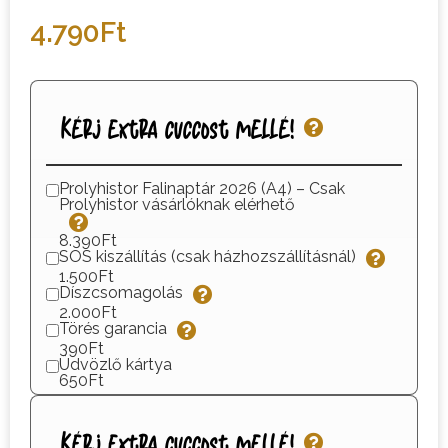
4.790
Ft
Kérj extra cuccost mellé!
Prolyhistor Falinaptár 2026 (A4) – Csak
Prolyhistor vásárlóknak elérhető
8.390Ft
SOS kiszállítás (csak házhozszállításnál)
1.500Ft
Díszcsomagolás
2.000Ft
Törés garancia
390Ft
Üdvözlő kártya
650Ft
Kérj extra cuccost mellé!