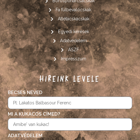
Borospohárcsácskák
Fa fülbevalócskák
Atlétácskácskák
Egyedi kérések
Adatvédelem
ÁSZF
Impresszum
HÍREINK LEVELE
BECSES NEVED
MI A KUKACOS CÍMED?
ADATVÉDELEM