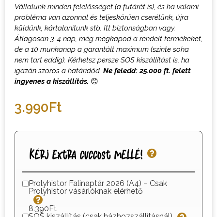
Vállalunk minden felelősséget (a futárét is), és ha valami
probléma van azonnal és teljeskörűen cserélünk, újra
küldünk, kártalanítunk stb. Itt biztonságban vagy.
Átlagosan 3-4 nap, még megkapod a rendelt termékeket,
de a 10 munkanap a garantált maximum (szinte soha
nem tart eddig). Kérhetsz persze SOS kiszállítást is, ha
igazán szoros a határidőd.
Ne feledd: 25.000 ft. felett
ingyenes a kiszállítás.
😊
3.990
Ft
Kérj extra cuccost mellé!
Prolyhistor Falinaptár 2026 (A4) – Csak
Prolyhistor vásárlóknak elérhető
8.390Ft
SOS kiszállítás (csak házhozszállításnál)