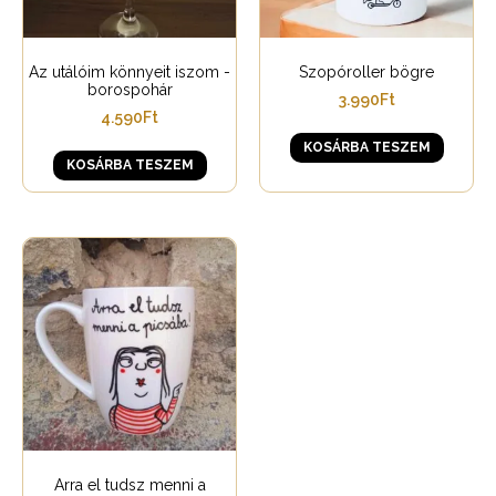
Az utálóim könnyeit iszom -
Szopóroller bögre
borospohár
3.990
Ft
4.590
Ft
KOSÁRBA TESZEM
KOSÁRBA TESZEM
Arra el tudsz menni a