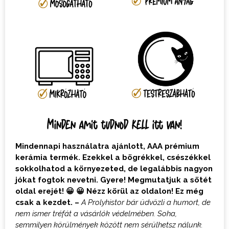
Minden amit tudnod kell itt van!
Mindennapi használatra ajánlott, AAA prémium
kerámia termék. Ezekkel a bögrékkel, csészékkel
sokkolhatod a környezeted, de legalábbis nagyon
jókat fogtok nevetni. Gyere! Megmutatjuk a sötét
oldal erejét! 😀 😀 Nézz körül az oldalon! Ez még
csak a kezdet. –
A Prolyhistor bár üdvözli a humort, de
nem ismer tréfát a vásárlók védelmében. Soha,
semmilyen körülmények között nem sérülhetsz nálunk.