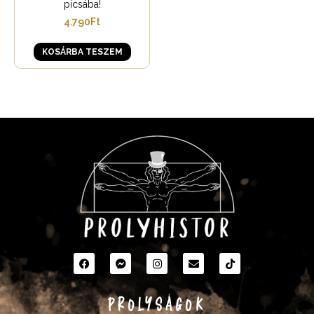
picsába!
4.790
Ft
KOSÁRBA TESZEM
PROLYSÁGOK