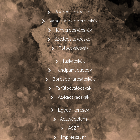
Bögrécskékecskék
Varázslatos bögrécskék
Tányérocskácskák
Szettecskékecskék
Pólócskácskák
Táskácskák
Handpaint cuccok
Borospohárcsácskák
Fa fülbevalócskák
Atlétácskácskák
Egyedi kérések
Adatvédelem
ÁSZF
Impresszum