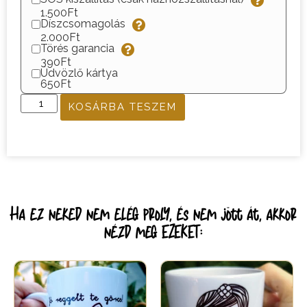
1.500Ft
Díszcsomagolás
2.000Ft
Törés garancia
390Ft
Üdvözlő kártya
650Ft
KOSÁRBA TESZEM
Ha ez neked nem elég proly, és nem jött át, akkor
nézd meg EZEKET: