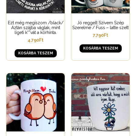
Ezt még megiszom /black/
Jó reggelt Szívem Szép
Aztán szájba váglak, mint
Szerelme / Fuss – latte szett
ligeti k**vát a körhinta.
7.790
Ft
4.790
Ft
KOSÁRBA TESZEM
KOSÁRBA TESZEM