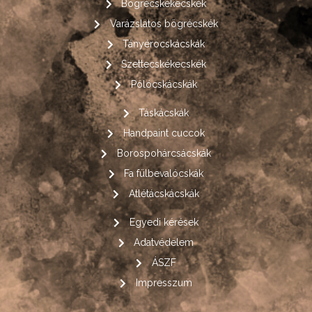
Bögrécskékecskék
Varázslatos bögrécskék
Tányérocskácskák
Szettecskékecskék
Pólócskácskák
Táskácskák
Handpaint cuccok
Borospohárcsácskák
Fa fülbevalócskák
Atlétácskácskák
Egyedi kérések
Adatvédelem
ÁSZF
Impresszum