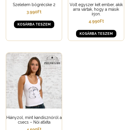
Szelelem bögrécske 2
Volt egyszer két ember, akik
arra vártak, hogy a másik
3.990
Ft
írjon.
4.990
Ft
KOSÁRBA TESZEM
KOSÁRBA TESZEM
Hiányzol, mint kandisznóról a
csecs – Női atléta
4.590
Ft