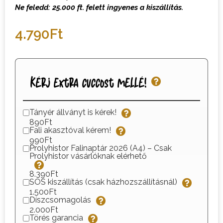
Ne feledd: 25.000 ft. felett ingyenes a kiszállítás.
4.790
Ft
Kérj extra cuccost mellé!
Tányér állványt is kérek!
890Ft
Fali akasztóval kérem!
990Ft
Prolyhistor Falinaptár 2026 (A4) – Csak
Prolyhistor vásárlóknak elérhető
8.390Ft
SOS kiszállítás (csak házhozszállításnál)
1.500Ft
Díszcsomagolás
2.000Ft
Törés garancia