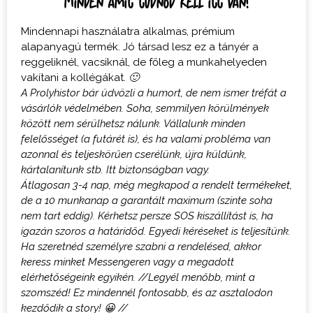
Minden amit tudnod kell itt van!
Mindennapi használatra alkalmas, prémium
alapanyagú termék. Jó társad lesz ez a tányér a
reggeliknél, vacsiknál, de főleg a munkahelyeden
vakítani a kollégákat.
🙂
A Prolyhistor bár üdvözli a humort, de nem ismer tréfát a
vásárlók védelmében. Soha, semmilyen körülmények
között nem sérülhetsz nálunk. Vállalunk minden
felelősséget (a futárét is), és ha valami probléma van
azonnal és teljeskörűen cserélünk, újra küldünk,
kártalanítunk stb. Itt biztonságban vagy.
Átlagosan 3-4 nap, még megkapod a rendelt termékeket,
de a 10 munkanap a garantált maximum (szinte soha
nem tart eddig). Kérhetsz persze SOS kiszállítást is, ha
igazán szoros a határidőd. Egyedi kéréseket is teljesítünk.
Ha szeretnéd személyre szabni a
rendelésed, akkor
keress minket Messengeren vagy a megadott
elérhetőségeink egyikén. //Legyél menőbb, mint a
szomszéd! Ez mindennél fontosabb, és az asztalodon
kezdődik a story! 😀 //