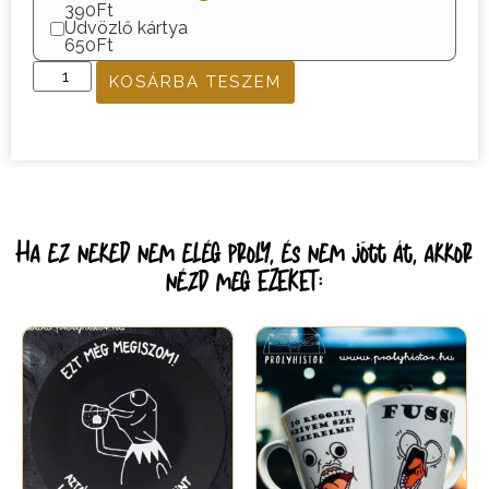
390Ft
Üdvözlő kártya
650Ft
KOSÁRBA TESZEM
Ha ez neked nem elég proly, és nem jött át, akkor
nézd meg EZEKET: