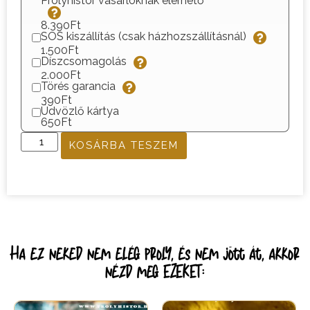
Prolyhistor vásárlóknak elérhető
8.390Ft
SOS kiszállítás (csak házhozszállításnál)
1.500Ft
Díszcsomagolás
2.000Ft
Törés garancia
390Ft
Üdvözlő kártya
650Ft
KOSÁRBA TESZEM
Ha ez neked nem elég proly, és nem jött át, akkor
nézd meg EZEKET: