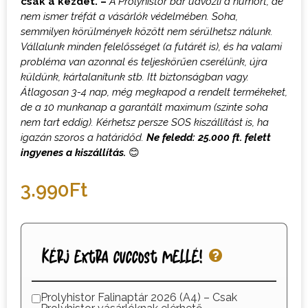
csak a kezdet. –
A Prolyhistor bár üdvözli a humort, de
nem ismer tréfát a vásárlók védelmében. Soha,
semmilyen körülmények között nem sérülhetsz nálunk.
Vállalunk minden felelősséget (a futárét is), és ha valami
probléma van azonnal és teljeskörűen cserélünk, újra
küldünk, kártalanítunk stb. Itt biztonságban vagy.
Átlagosan 3-4 nap, még megkapod a rendelt termékeket,
de a 10 munkanap a garantált maximum (szinte soha
nem tart eddig). Kérhetsz persze SOS kiszállítást is, ha
igazán szoros a határidőd.
Ne feledd: 25.000 ft. felett
ingyenes a kiszállítás.
😊
3.990
Ft
Kérj extra cuccost mellé!
Prolyhistor Falinaptár 2026 (A4) – Csak