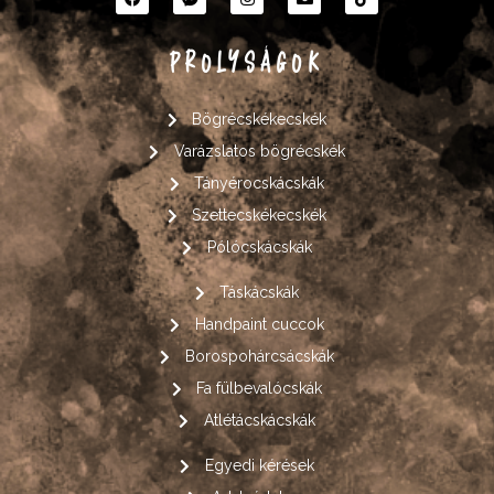
PROLYSÁGOK
Bögrécskékecskék
Varázslatos bögrécskék
Tányérocskácskák
Szettecskékecskék
Pólócskácskák
Táskácskák
Handpaint cuccok
Borospohárcsácskák
Fa fülbevalócskák
Atlétácskácskák
Egyedi kérések