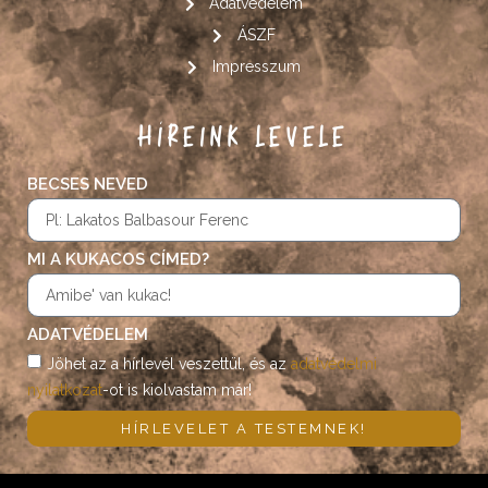
Adatvédelem
ÁSZF
Impresszum
HÍREINK LEVELE
BECSES NEVED
MI A KUKACOS CÍMED?
ADATVÉDELEM
Jöhet az a hírlevél veszettül, és az
adatvédelmi
nyilatkozat
-ot is kiolvastam már!
HÍRLEVELET A TESTEMNEK!