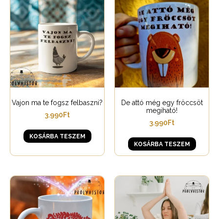
Vajon ma te fogsz felbaszni?
De attó még egy fröccsöt
megiható!
3.990
Ft
3.990
Ft
KOSÁRBA TESZEM
KOSÁRBA TESZEM