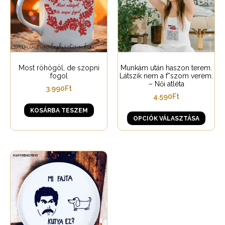
Most röhögöl, de szopni
Munkám után haszon terem.
fogol
Látszik nem a f*szom verem.
– Női atléta
3.990
Ft
4.590
Ft
KOSÁRBA TESZEM
OPCIÓK VÁLASZTÁSA