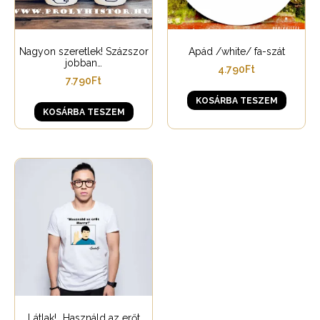
Nagyon szeretlek! Százszor
Apád /white/ fa-szát
jobban…
4.790
Ft
7.790
Ft
KOSÁRBA TESZEM
KOSÁRBA TESZEM
Látlak! „Használd az erőt