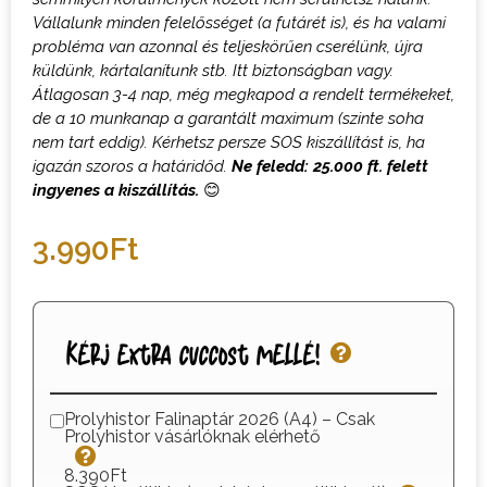
Vállalunk minden felelősséget (a futárét is), és ha valami
probléma van azonnal és teljeskörűen cserélünk, újra
küldünk, kártalanítunk stb. Itt biztonságban vagy.
Átlagosan 3-4 nap, még megkapod a rendelt termékeket,
de a 10 munkanap a garantált maximum (szinte soha
nem tart eddig). Kérhetsz persze SOS kiszállítást is, ha
igazán szoros a határidőd.
Ne feledd: 25.000 ft. felett
ingyenes a kiszállítás.
😊
3.990
Ft
Kérj extra cuccost mellé!
Prolyhistor Falinaptár 2026 (A4) – Csak
Prolyhistor vásárlóknak elérhető
8.390Ft