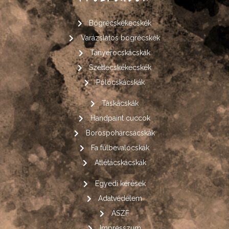
Bögrécskékecskék
Varázslatos bögrécskék
Tányérocskácskák
Szettecskékecskék
Pólócskácskák
Táskácskák
Handpaint cuccok
Borospohárcsácskák
Fa fülbevalócskák
Atlétácskácskák
Egyedi kérések
Adatvédelem
ÁSZF
Impresszum