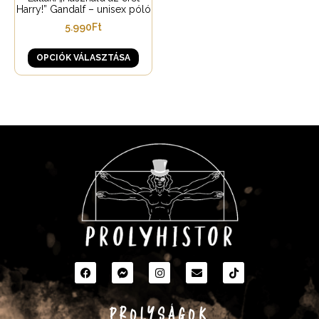
Harry!” Gandalf – unisex póló
5.990
Ft
OPCIÓK VÁLASZTÁSA
PROLYSÁGOK