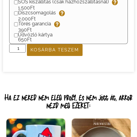
SOS kiszállítás (csak házhozszállításnál)
1.500Ft
Díszcsomagolás
2.000Ft
Törés garancia
390Ft
Üdvözlő kártya
650Ft
KOSÁRBA TESZEM
Ha ez neked nem elég proly, és nem jött át, akkor
nézd meg EZEKET: