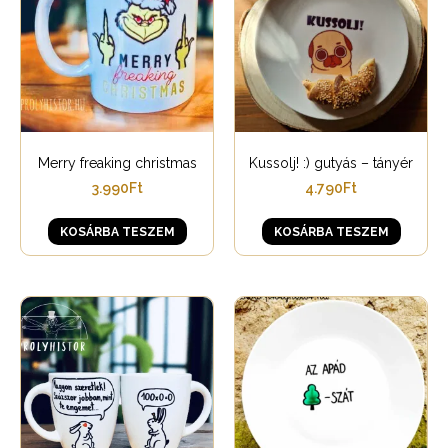
Merry freaking christmas
Kussolj! :) gutyás – tányér
3.990
Ft
4.790
Ft
KOSÁRBA TESZEM
KOSÁRBA TESZEM