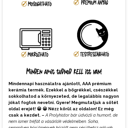
Minden amit tudnod kell itt van!
Mindennapi használatra ajánlott, AAA prémium
kerámia termék. Ezekkel a bögrékkel, csészékkel
sokkolhatod a környezeted, de legalábbis nagyon
jókat fogtok nevetni. Gyere! Megmutatjuk a sötét
oldal erejét! 😀 😀 Nézz körül az oldalon! Ez még
csak a kezdet. –
A Prolyhistor bár üdvözli a humort, de
nem ismer tréfát a vásárlók védelmében. Soha,
semmilyen körülmények között nem sérülhetsz nálunk.