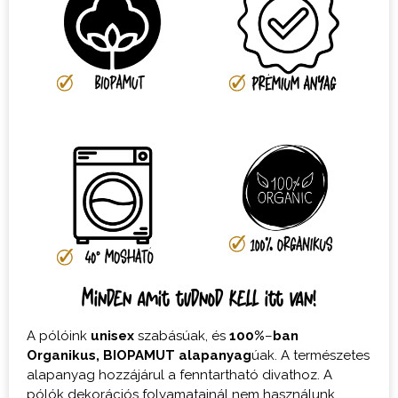
Minden amit tudnod kell itt van!
A pólóink
unisex
szabásúak, és
100%
–
ban
Organikus,
BIOPAMUT
alapanyag
úak. A természetes
alapanyag hozzájárul a fenntartható divathoz. A
pólók dekorációs folyamatainál nem használunk