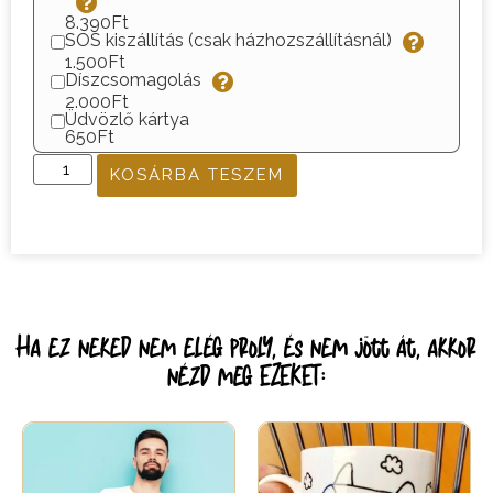
8.390Ft
SOS kiszállítás (csak házhozszállításnál)
1.500Ft
Díszcsomagolás
2.000Ft
Üdvözlő kártya
650Ft
KOSÁRBA TESZEM
Ha ez neked nem elég proly, és nem jött át, akkor
nézd meg EZEKET: