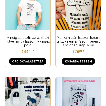
Mindig az osztja az észt, aki
Munkám után haszon terem,
hülye mint a faszom – unisex
látszik nem a f*szom verem.
póló
(Dolgozói (repülős))
5.990
Ft
4.790
Ft
OPCIÓK VÁLASZTÁSA
KOSÁRBA TESZEM