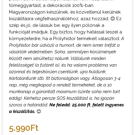
tömeggyártást, a dekorációk 100%-ban
Magyarországon készülnek, és közvetlenül kerülnek
kiszállításra végfelhasználókhoz, azaz hozzád. 😊 Ez
szép és jó, de lássuk be: egy ilyen pólónak a
funkcióját imádjuk. Egy biztos, hogy hatással leszel a
környezetedre, ha a Prolyhistor termékeit választod.
A
Prolyhistor bár üdvözli a humort, de nem ismer tréfát a
vásárlók védelmében. Soha, semmilyen körülmények
között nem sérülhetsz nálunk. Vállalunk minden
felelősséget (a futárét is), és ha valami probléma van
azonnal és teljeskörűen cserélünk, újra küldünk,
kártalanítunk stb. Itt biztonságban vagy.
Átlagosan 3-4
nap, még megkapod a rendelt termékeket, de a 10
munkanap a garantált maximum (szinte soha nem tart
eddig). Kérhetsz persze SOS kiszállítást is, ha igazán
szoros a határidőd.
Ne feledd: 25.000 ft. felett ingyenes
a kiszállítás.
😊
5.990
Ft