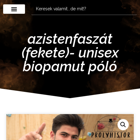
azistenfaszát
(fekete)- unisex
biopamut póló