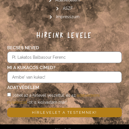
Adatvédelem
ÁSZF
Impresszum
HÍREINK LEVELE
BECSES NEVED
MI A KUKACOS CÍMED?
ADATVÉDELEM
Jöhet az a hírlevél veszettül, és az
adatvédelmi
nyilatkozat
-ot is kiolvastam már!
HÍRLEVELET A TESTEMNEK!