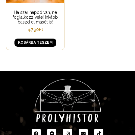
Ha szar napod van, ne
foglalkozz vele! Inkább
baszd el másét is!
4.790
Ft
KOSÁRBA TESZEM