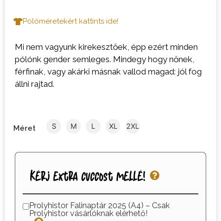
Pólóméretekért kattints ide!
Mi nem vagyunk kirekesztőek, épp ezért minden
pólónk gender semleges. Mindegy hogy nőnek,
férfinak, vagy akárki másnak vallod magad: jól fog
állni rajtad.
S
M
L
XL
2XL
Méret
Kérj extra cuccost mellé!
Prolyhistor Falinaptár 2025 (A4) – Csak
Prolyhistor vásárlóknak elérhető!