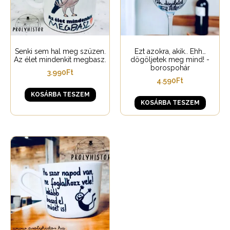
Senki sem hal meg szüzen.
Ezt azokra, akik.. Ehh…
Az élet mindenkit megbasz.
dögöljetek meg mind! -
borospohár
3.990
Ft
4.590
Ft
KOSÁRBA TESZEM
KOSÁRBA TESZEM