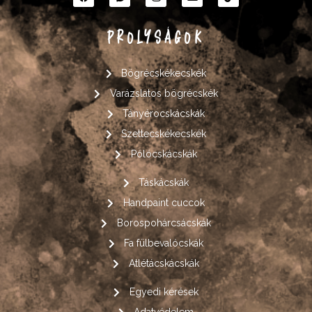
PROLYSÁGOK
Bögrécskékecskék
Varázslatos bögrécskék
Tányérocskácskák
Szettecskékecskék
Pólócskácskák
Táskácskák
Handpaint cuccok
Borospohárcsácskák
Fa fülbevalócskák
Atlétácskácskák
Egyedi kérések