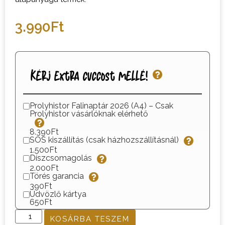
3.990
Ft
Kérj extra cuccost mellé!
Prolyhistor Falinaptár 2026 (A4) – Csak
Prolyhistor vásárlóknak elérhető
8.390Ft
SOS kiszállítás (csak házhozszállításnál)
1.500Ft
Díszcsomagolás
2.000Ft
Törés garancia
390Ft
Üdvözlő kártya
650Ft
KOSÁRBA TESZEM