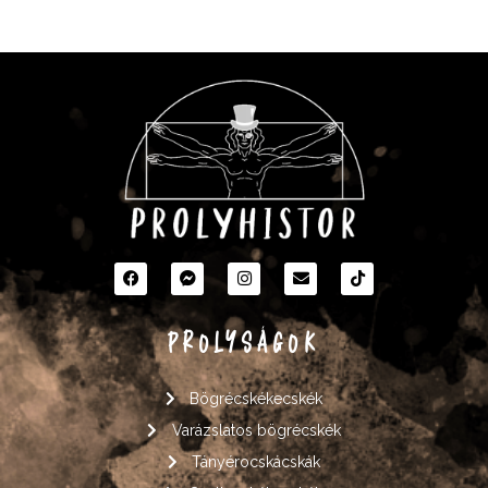
PROLYSÁGOK
Bögrécskékecskék
Varázslatos bögrécskék
Tányérocskácskák