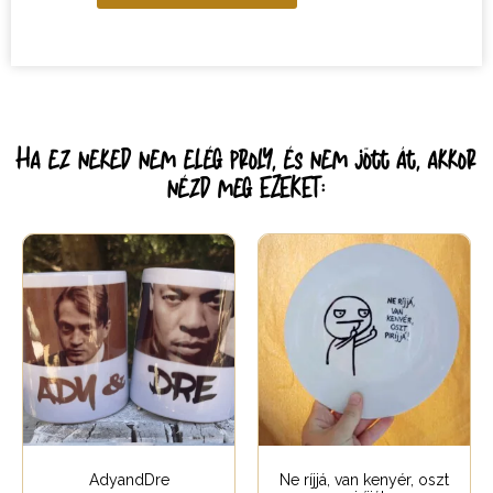
Ha ez neked nem elég proly, és nem jött át, akkor
nézd meg EZEKET:
AdyandDre
Ne ríjjá, van kenyér, oszt