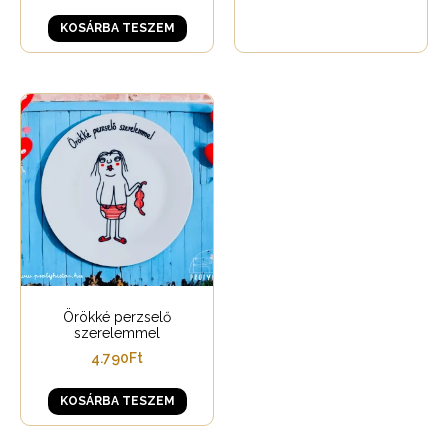
KOSÁRBA TESZEM
Örökké perzselő
szerelemmel
4.790
Ft
KOSÁRBA TESZEM