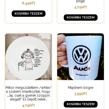
piríjjá!
6.490
Ft
4.790
Ft
KOSÁRBA TESZEM
KOSÁRBA TESZEM
Mikor megszülettem /white/
Majdnem bögre
a szüleim imádkoztak, hogy:
3.990
Ft
„Jaj, csak a gyerek szopjon
eleget!” És bejött nekik…
KOSÁRBA TESZEM
4.790
Ft