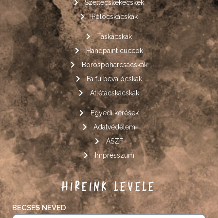
Szettecskékecskék
Pólócskácskák
Táskácskák
Handpaint cuccok
Borospohárcsácskák
Fa fülbevalócskák
Atlétácskácskák
Egyedi kérések
Adatvédelem
ÁSZF
Impresszum
HÍREINK LEVELE
BECSES NEVED