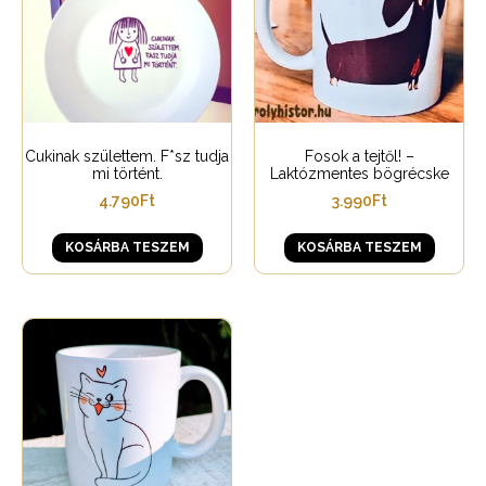
Cukinak születtem. F*sz tudja
Fosok a tejtől! –
mi történt.
Laktózmentes bögrécske
4.790
Ft
3.990
Ft
KOSÁRBA TESZEM
KOSÁRBA TESZEM