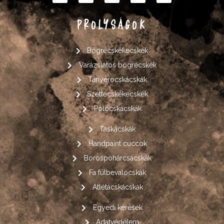
PROLYSÁGOK
Bögrécskékecskék
Varázslatos bögrécskék
Tányérocskácskák
Szettecskékecskék
Pólócskácskák
Táskácskák
Handpaint cuccok
Borospohárcsácskák
Fa fülbevalócskák
Atlétácskácskák
Egyedi kérések
Adatvédelem