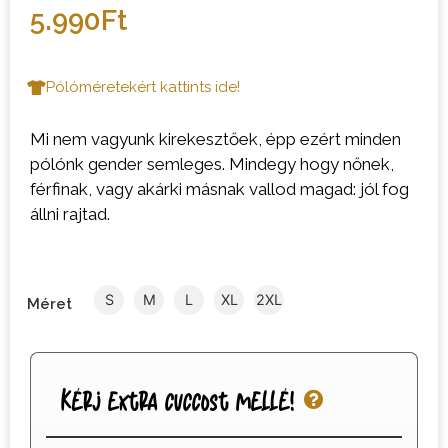
5.990
Ft
Pólóméretekért kattints ide!
Mi nem vagyunk kirekesztőek, épp ezért minden
pólónk gender semleges. Mindegy hogy nőnek,
férfinak, vagy akárki másnak vallod magad: jól fog
állni rajtad.
S
M
L
XL
2XL
Méret
Kérj extra cuccost mellé!