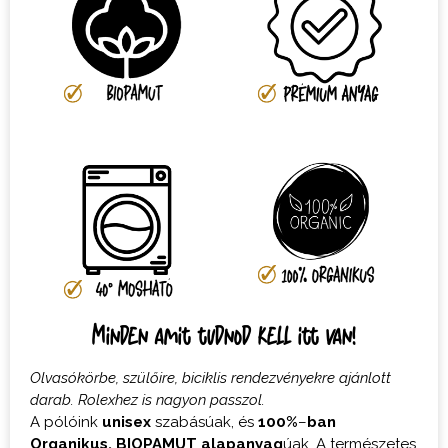
Minden amit tudnod kell itt van!
Olvasókörbe, szülőire, biciklis rendezvényekre ajánlott
darab. Rolexhez is nagyon passzol.
A pólóink
unisex
szabásúak, és
100%
–
ban
Organikus,
BIOPAMUT
alapanyag
úak. A természetes