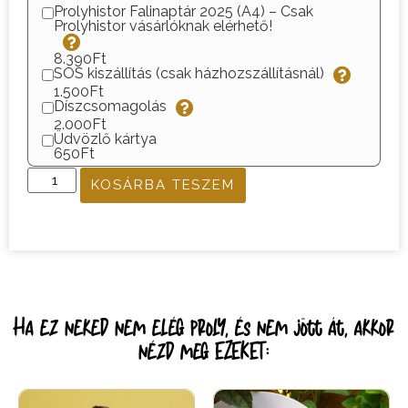
Prolyhistor Falinaptár 2025 (A4) – Csak
Prolyhistor vásárlóknak elérhető!
8.390Ft
SOS kiszállítás (csak házhozszállításnál)
1.500Ft
Díszcsomagolás
2.000Ft
Üdvözlő kártya
650Ft
KOSÁRBA TESZEM
Ha ez neked nem elég proly, és nem jött át, akkor
nézd meg EZEKET: