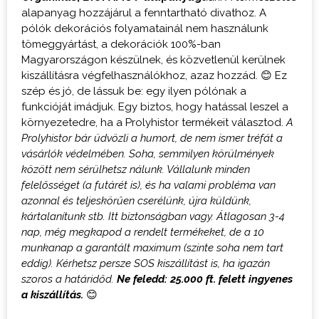
alapanyag hozzájárul a fenntartható divathoz. A
pólók dekorációs folyamatainál nem használunk
tömeggyártást, a dekorációk 100%-ban
Magyarországon készülnek, és közvetlenül kerülnek
kiszállításra végfelhasználókhoz, azaz hozzád. 😊 Ez
szép és jó, de lássuk be: egy ilyen pólónak a
funkcióját imádjuk. Egy biztos, hogy hatással leszel a
környezetedre, ha a Prolyhistor termékeit választod.
A
Prolyhistor bár üdvözli a humort, de nem ismer tréfát a
vásárlók védelmében. Soha, semmilyen körülmények
között nem sérülhetsz nálunk. Vállalunk minden
felelősséget (a futárét is), és ha valami probléma van
azonnal és teljeskörűen cserélünk, újra küldünk,
kártalanítunk stb. Itt biztonságban vagy.
Átlagosan 3-4
nap, még megkapod a rendelt termékeket, de a 10
munkanap a garantált maximum (szinte soha nem tart
eddig). Kérhetsz persze SOS kiszállítást is, ha igazán
szoros a határidőd.
Ne feledd: 25.000 ft. felett ingyenes
a kiszállítás.
😊