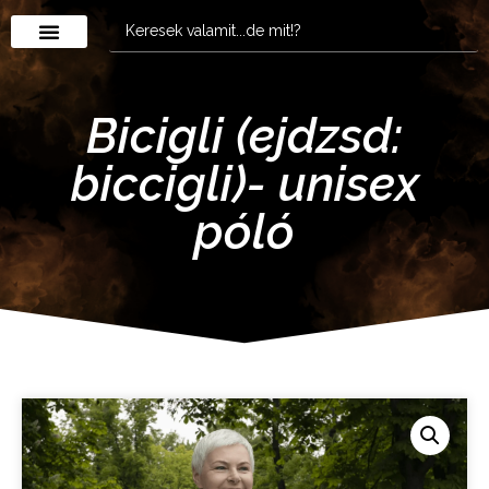
Bicigli (ejdzsd:
biccigli)- unisex
póló