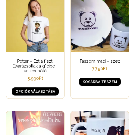
Potter – Ezt a f*szt!
Faszom maci – szett
Elvarázsollak a g*cibe –
7.790
Ft
unisex póló
5.990
Ft
KOSÁRBA TESZEM
OPCIÓK VÁLASZTÁSA