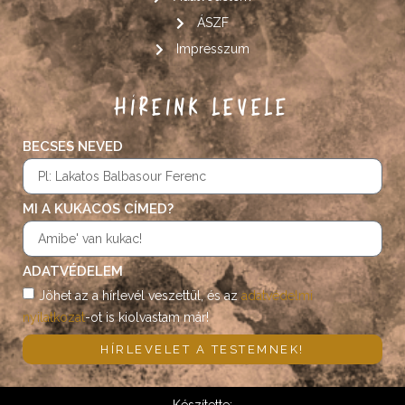
ÁSZF
Impresszum
HÍREINK LEVELE
BECSES NEVED
MI A KUKACOS CÍMED?
ADATVÉDELEM
Jöhet az a hírlevél veszettül, és az
adatvédelmi
nyilatkozat
-ot is kiolvastam már!
HÍRLEVELET A TESTEMNEK!