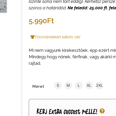
(szinte soha nem tart eddig). Kérhetsz persze 
szoros a határidőd.
Ne feledd: 25.000 ft. fel
5.990
Ft
Pólóméretekért kattints ide!
Mi nem vagyunk kirekesztőek, épp ezért m
Mindegy hogy nőnek, férfinak, vagy akárki má
rajtad.
S
M
L
XL
2XL
Méret
Kérj extra cuccost mellé!