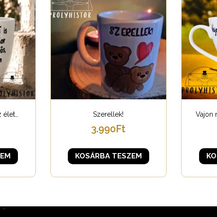
z élet…
Szerellek!
Vajon 
3.990
Ft
ZEM
KOSÁRBA TESZEM
KO