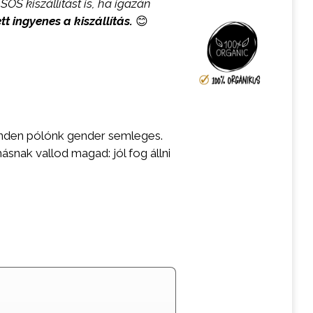
SOS kiszállítást is, ha igazán
ett ingyenes a kiszállítás.
😊
inden pólónk gender semleges.
snak vallod magad: jól fog állni