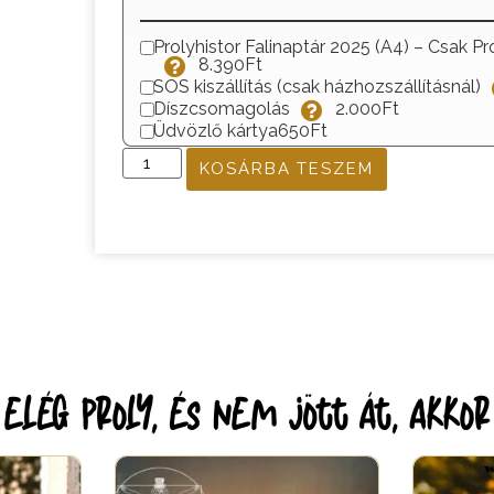
Prolyhistor Falinaptár 2025 (A4) – Csak Pr
8.390Ft
SOS kiszállítás (csak házhozszállításnál)
Díszcsomagolás
2.000Ft
Üdvözlő kártya
650Ft
KOSÁRBA TESZEM
lég proly, és nem jött át, akko