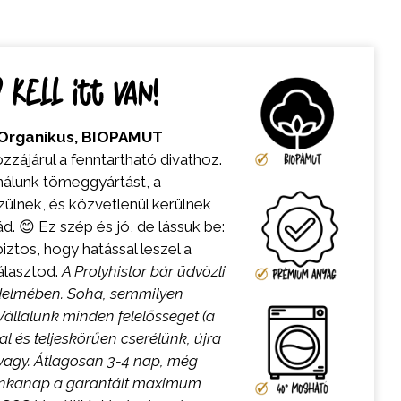
kell itt van!
Organikus,
BIOPAMUT
zzájárul a fenntartható divathoz.
nálunk tömeggyártást, a
lnek, és közvetlenül kerülnek
d. 😊 Ez szép és jó, de lássuk be:
iztos, hogy hatással leszel a
álasztod.
A Prolyhistor bár üdvözli
édelmében. Soha, semmilyen
állalunk minden felelősséget (a
l és teljeskörűen cserélünk, újra
 vagy.
Átlagosan 3-4 nap, még
unkanap a garantált maximum