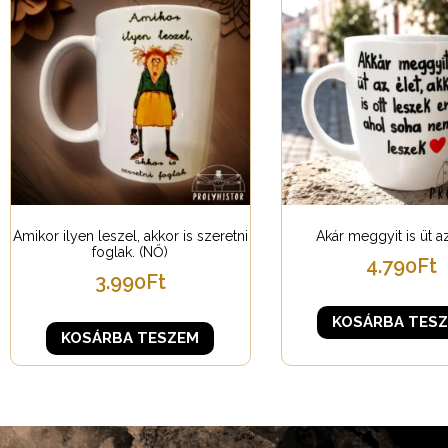
Amikor ilyen leszel, akkor is szeretni
Akár meggyit is üt a
foglak. (NŐ)
4.790
Ft
3.990
Ft
KOSÁRBA TES
KOSÁRBA TESZEM