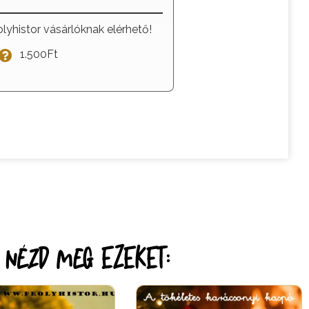
olyhistor vásárlóknak elérhető!
1.500Ft
r nézd meg EZEKET: