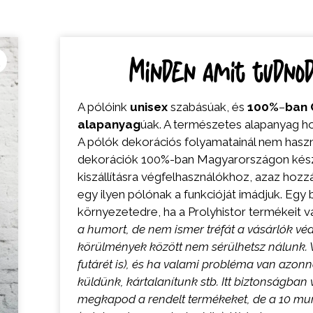
Minden amit tudnod 
A pólóink
unisex
szabásúak, és
100%
–
ban
alapanyag
úak. A természetes alapanyag ho
A pólók dekorációs folyamatainál nem hasz
dekorációk 100%-ban Magyarországon készü
kiszállításra végfelhasználókhoz, azaz hozzá
egy ilyen pólónak a funkcióját imádjuk. Egy b
környezetedre, ha a Prolyhistor termékeit v
a humort, de nem ismer tréfát a vásárlók v
körülmények között nem sérülhetsz nálunk. V
futárét is), és ha valami probléma van azonna
küldünk, kártalanítunk stb. Itt biztonságban
megkapod a rendelt termékeket, de a 10 m