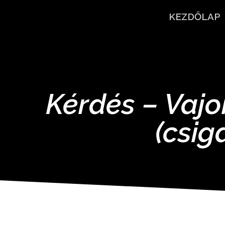
KEZDŐLAP
Kérdés – Vajo
(csig