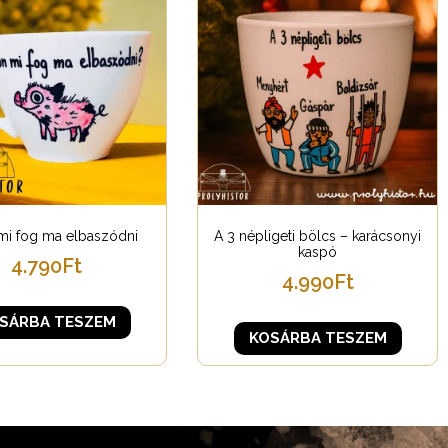
mi fog ma elbaszódni
A 3 népligeti bölcs – karácsonyi
kaspó
4.790
Ft
4.990
Ft
SÁRBA TESZEM
KOSÁRBA TESZEM