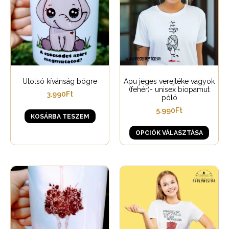
Utolsó kívánság bögre
Apu jeges verejtéke vagyok
(fehér)- unisex biopamut
3.990
Ft
póló
5.990
Ft
KOSÁRBA TESZEM
OPCIÓK VÁLASZTÁSA