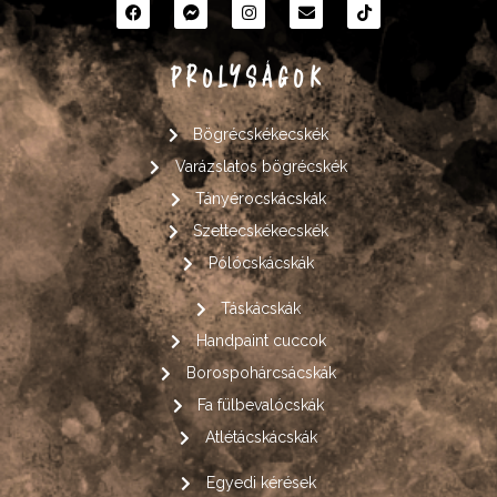
PROLYSÁGOK
Bögrécskékecskék
Varázslatos bögrécskék
Tányérocskácskák
Szettecskékecskék
Pólócskácskák
Táskácskák
Handpaint cuccok
Borospohárcsácskák
Fa fülbevalócskák
Atlétácskácskák
Egyedi kérések