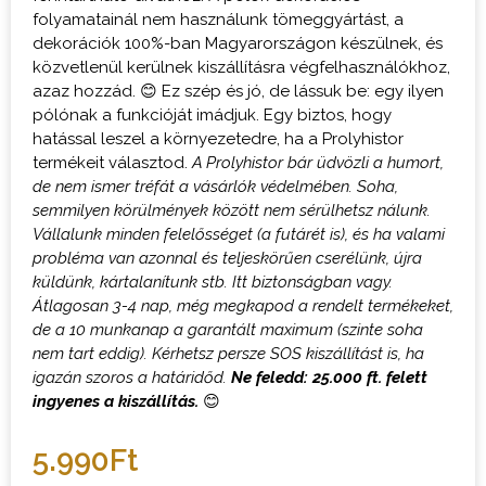
folyamatainál nem használunk tömeggyártást, a
dekorációk 100%-ban Magyarországon készülnek, és
közvetlenül kerülnek kiszállításra végfelhasználókhoz,
azaz hozzád. 😊 Ez szép és jó, de lássuk be: egy ilyen
pólónak a funkcióját imádjuk. Egy biztos, hogy
hatással leszel a környezetedre, ha a Prolyhistor
termékeit választod.
A Prolyhistor bár üdvözli a humort,
de nem ismer tréfát a vásárlók védelmében. Soha,
semmilyen körülmények között nem sérülhetsz nálunk.
Vállalunk minden felelősséget (a futárét is), és ha valami
probléma van azonnal és teljeskörűen cserélünk, újra
küldünk, kártalanítunk stb. Itt biztonságban vagy.
Átlagosan 3-4 nap, még megkapod a rendelt termékeket,
de a 10 munkanap a garantált maximum (szinte soha
nem tart eddig). Kérhetsz persze SOS kiszállítást is, ha
igazán szoros a határidőd.
Ne feledd: 25.000 ft. felett
ingyenes a kiszállítás.
😊
5.990
Ft