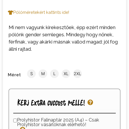
Pólóméretekért kattints ide!
Mi nem vagyunk kirekesztőek, épp ezért minden
pólónk gender semleges. Mindegy hogy nőnek,
férfinak, vagy akárki másnak vallod magad: jól fog
állni rajtad.
S
M
L
XL
2XL
Méret
Kérj extra cuccost mellé!
Prolyhistor Falinaptár 2025 (A4) – Csak
Prolyhistor vásárlóknak elérhető!