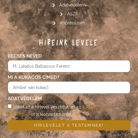
Adatvédelem
ÁSZF
Impresszum
HÍREINK LEVELE
BECSES NEVED
MI A KUKACOS CÍMED?
ADATVÉDELEM
Jöhet az a hírlevél veszettül, és az
adatvédelmi
nyilatkozat
-ot is kiolvastam már!
HÍRLEVELET A TESTEMNEK!