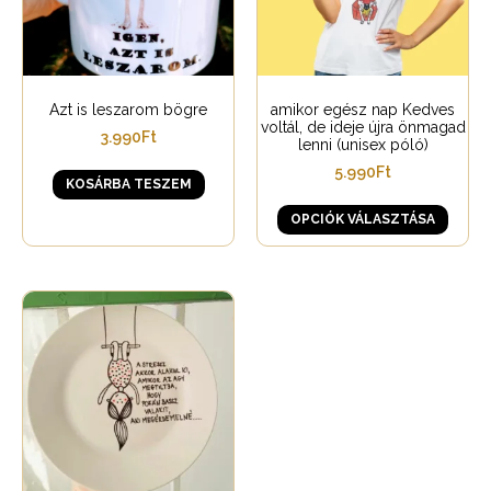
Azt is leszarom bögre
amikor egész nap Kedves
voltál, de ideje újra önmagad
3.990
Ft
lenni (unisex póló)
5.990
Ft
KOSÁRBA TESZEM
OPCIÓK VÁLASZTÁSA