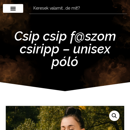
Csip csip f@szom
csiripp – unisex
póló