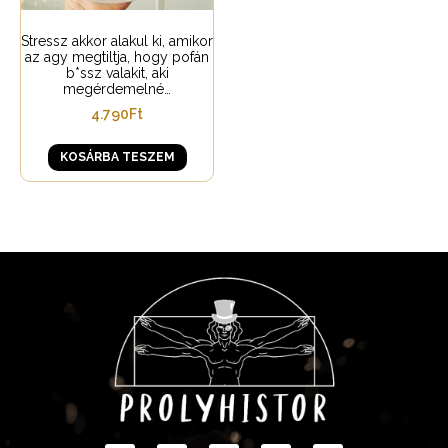
Stressz akkor alakul ki, amikor
az agy megtiltja, hogy pofán
b*ssz valakit, aki
megérdemelné…
4.790
Ft
KOSÁRBA TESZEM