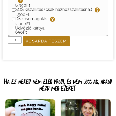
8.390Ft
SOS kiszállítás (csak házhozszállításnál)
1.500Ft
Díszcsomagolás
2.000Ft
Üdvözlő kártya
650Ft
KOSÁRBA TESZEM
Ha ez neked nem elég proly, és nem jött át, akkor
nézd meg EZEKET: