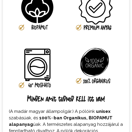
Minden amit tudnod kell itt van!
(A madár magyar állampolgár.) A pólóink
unisex
szabásúak, és
100%
–
ban
Organikus,
BIOPAMUT
alapanyag
úak. A természetes alapanyag hozzájárul a
fenntartható divathoz. A pólók dekorációs