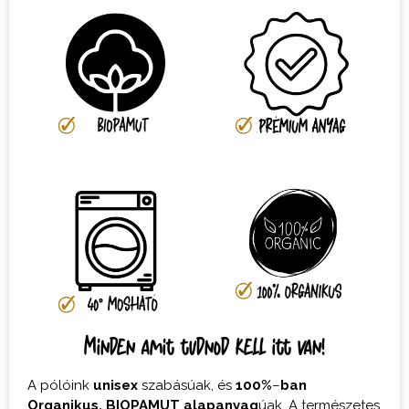
Minden amit tudnod kell itt van!
A pólóink
unisex
szabásúak, és
100%
–
ban
Organikus,
BIOPAMUT
alapanyag
úak. A természetes