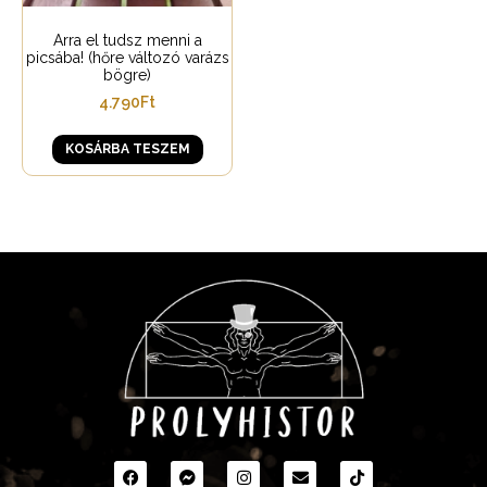
Arra el tudsz menni a
picsába! (hőre változó varázs
bögre)
4.790
Ft
KOSÁRBA TESZEM