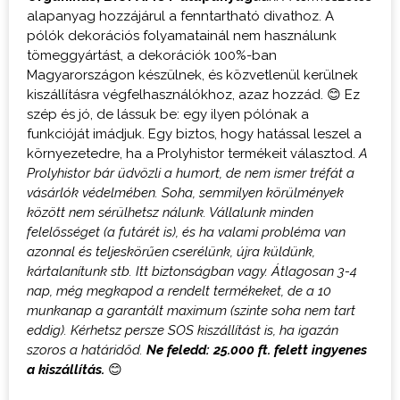
alapanyag hozzájárul a fenntartható divathoz. A
pólók dekorációs folyamatainál nem használunk
tömeggyártást, a dekorációk 100%-ban
Magyarországon készülnek, és közvetlenül kerülnek
kiszállításra végfelhasználókhoz, azaz hozzád. 😊 Ez
szép és jó, de lássuk be: egy ilyen pólónak a
funkcióját imádjuk. Egy biztos, hogy hatással leszel a
környezetedre, ha a Prolyhistor termékeit választod.
A
Prolyhistor bár üdvözli a humort, de nem ismer tréfát a
vásárlók védelmében. Soha, semmilyen körülmények
között nem sérülhetsz nálunk. Vállalunk minden
felelősséget (a futárét is), és ha valami probléma van
azonnal és teljeskörűen cserélünk, újra küldünk,
kártalanítunk stb. Itt biztonságban vagy.
Átlagosan 3-4
nap, még megkapod a rendelt termékeket, de a 10
munkanap a garantált maximum (szinte soha nem tart
eddig). Kérhetsz persze SOS kiszállítást is, ha igazán
szoros a határidőd.
Ne feledd: 25.000 ft. felett ingyenes
a kiszállítás.
😊