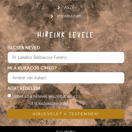
ÁSZF
Impresszum
HÍREINK LEVELE
BECSES NEVED
MI A KUKACOS CÍMED?
ADATVÉDELEM
Jöhet az a hírlevél veszettül, és az
adatvédelmi
nyilatkozat
-ot is kiolvastam már!
HÍRLEVELET A TESTEMNEK!