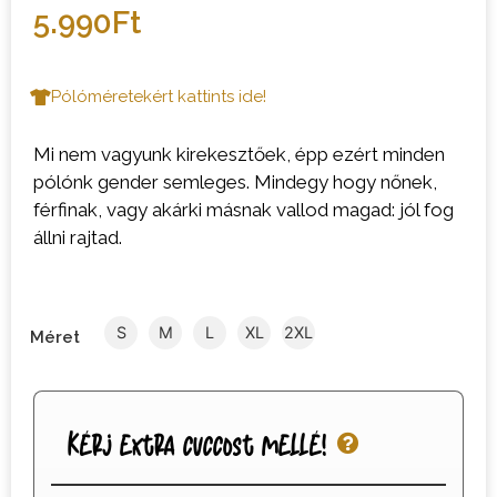
5.990
Ft
Pólóméretekért kattints ide!
Mi nem vagyunk kirekesztőek, épp ezért minden
pólónk gender semleges. Mindegy hogy nőnek,
férfinak, vagy akárki másnak vallod magad: jól fog
állni rajtad.
S
M
L
XL
2XL
Méret
Kérj extra cuccost mellé!