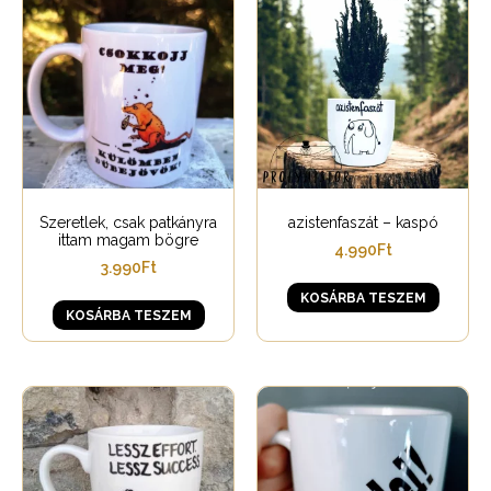
Szeretlek, csak patkányra
azistenfaszát – kaspó
ittam magam bögre
4.990
Ft
3.990
Ft
KOSÁRBA TESZEM
KOSÁRBA TESZEM