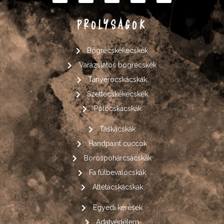
PROLYSÁGOK
Bögrécskékecskék
Varázslatos bögrécskék
Tányérocskácskák
Szettecskékecskék
Pólócskácskák
Táskácskák
Handpaint cuccok
Borospohárcsácskák
Fa fülbevalócskák
Atlétácskácskák
Egyedi kérések
Adatvédelem