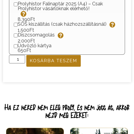
Prolyhistor Falinaptár 2025 (A4) – Csak
Prolyhistor vásárlóknak elérhető!
8.390Ft
SOS kiszállítás (csak házhozszállításnál)
1.500Ft
Díszcsomagolás
2.000Ft
Üdvözlő kártya
650Ft
KOSÁRBA TESZEM
Ha ez neked nem elég proly, és nem jött át, akkor
nézd meg EZEKET: