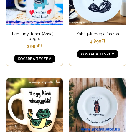
Pénzügyi teher (Anya) –
Zabáljuk meg a faszba
bögre
4.890
Ft
3.990
Ft
KOSÁRBA TESZEM
KOSÁRBA TESZEM