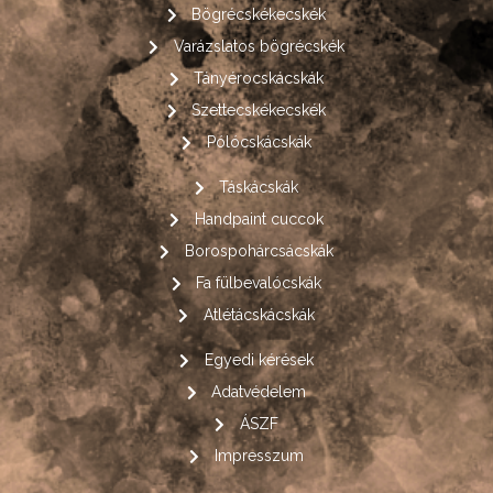
Bögrécskékecskék
Varázslatos bögrécskék
Tányérocskácskák
Szettecskékecskék
Pólócskácskák
Táskácskák
Handpaint cuccok
Borospohárcsácskák
Fa fülbevalócskák
Atlétácskácskák
Egyedi kérések
Adatvédelem
ÁSZF
Impresszum