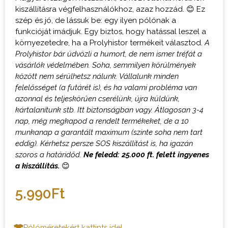
kiszállításra végfelhasználókhoz, azaz hozzád. 😊 Ez
szép és jó, de lássuk be: egy ilyen pólónak a
funkcióját imádjuk. Egy biztos, hogy hatással leszel a
környezetedre, ha a Prolyhistor termékeit választod.
A
Prolyhistor bár üdvözli a humort, de nem ismer tréfát a
vásárlók védelmében. Soha, semmilyen körülmények
között nem sérülhetsz nálunk. Vállalunk minden
felelősséget (a futárét is), és ha valami probléma van
azonnal és teljeskörűen cserélünk, újra küldünk,
kártalanítunk stb. Itt biztonságban vagy.
Átlagosan 3-4
nap, még megkapod a rendelt termékeket, de a 10
munkanap a garantált maximum (szinte soha nem tart
eddig). Kérhetsz persze SOS kiszállítást is, ha igazán
szoros a határidőd.
Ne feledd: 25.000 ft. felett ingyenes
a kiszállítás.
😊
5.990
Ft
Pólóméretekért kattints ide!