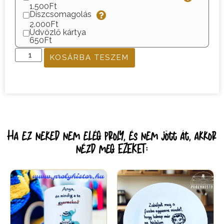
1.500Ft
Díszcsomagolás
2.000Ft
Üdvözlő kártya
650Ft
KOSÁRBA TESZEM
Ha ez neked nem elég proly, és nem jött át, akkor
nézd meg EZEKET: