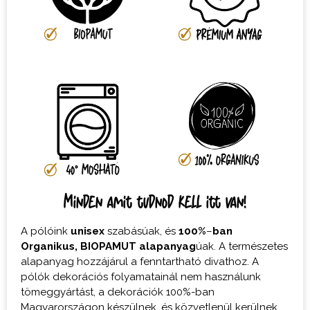
Minden amit tudnod kell itt van!
A pólóink
unisex
szabásúak, és
100%
–
ban
Organikus,
BIOPAMUT
alapanyag
úak. A természetes
alapanyag hozzájárul a fenntartható divathoz. A
pólók dekorációs folyamatainál nem használunk
tömeggyártást, a dekorációk 100%-ban
Magyarországon készülnek, és közvetlenül kerülnek