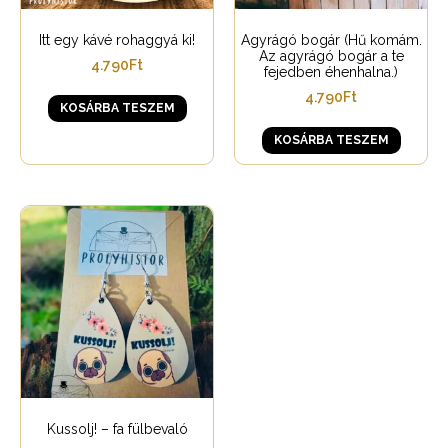
Itt egy kávé rohaggyá ki!
Agyrágó bogár (Hű komám.
Az agyrágó bogár a te
4.790
Ft
fejedben éhenhalna.)
4.790
Ft
KOSÁRBA TESZEM
KOSÁRBA TESZEM
Kussolj! – fa fülbevaló