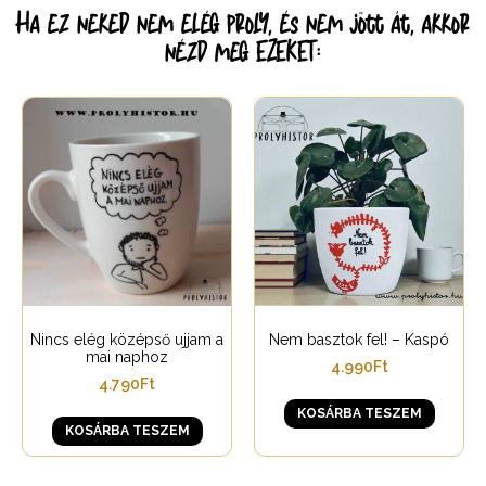
Ha ez neked nem elég proly, és nem jött át, akkor
nézd meg EZEKET:
Nincs elég középső ujjam a
Nem basztok fel! – Kaspó
mai naphoz
4.990
Ft
4.790
Ft
KOSÁRBA TESZEM
KOSÁRBA TESZEM