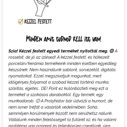
Minden amit tudnod kell itt van!
Szia! Kézzel festett egyedi terméket nyitottál meg.
😊
A
rossebit, de jó az ízlésed! A k
ézzel festett, és hőkezelt
porcelán/kerámia termékeink minden esetben egyedileg
készülnek. Nem használunk sablont, sorvezetőt, digitális
nyomatokat
. Ezzel megszivatjuk magunkat, mert
időigényes folyamat a szabad kézzel történő munka,
szárítás, égetés… DE! Pont ez különbözteti meg ezt a
terméket a szokásos daraboktól.
Egy termék, egy
munkadarab.
🙂
A Prolyhistor bár üdvözli a humort, de
nem ismer tréfát a vásárlók védelmében. Soha,
semmilyen körülmények között nem sérülhetsz nálunk.
Vállalunk minden felelősséget (a futárét is), és ha valami
probléma van azonnal és teljeskörűen cserélünk, újra