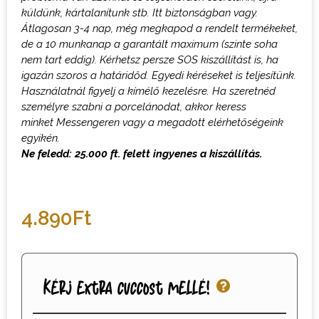
küldünk, kártalanítunk stb. Itt biztonságban vagy.
Átlagosan 3-4 nap, még megkapod a rendelt termékeket,
de a 10 munkanap a garantált maximum (szinte soha
nem tart eddig). Kérhetsz persze SOS kiszállítást is, ha
igazán szoros a határidőd.
Egyedi kéréseket is teljesítünk.
Használatnál figyelj a kímélő kezelésre.
H
a szeretnéd
személyre szabni a porcelánodat, akkor keress
minket
M
essengeren vagy a megadott elérhetőségeink
egyikén.
Ne feledd: 25.000 ft. felett ingyenes a kiszállítás.
4.890
Ft
Kérj extra cuccost mellé!