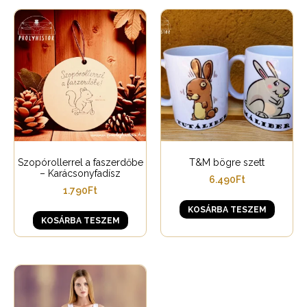
Szopórollerrel a faszerdőbe
T&M bögre szett
– Karácsonyfadísz
6.490
Ft
1.790
Ft
KOSÁRBA TESZEM
KOSÁRBA TESZEM