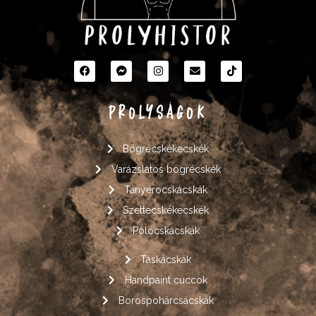
PROLYSÁGOK
Bögrécskékecskék
Varázslatos bögrécskék
Tányérocskácskák
Szettecskékecskék
Pólócskácskák
Táskácskák
Handpaint cuccok
Borospohárcsácskák