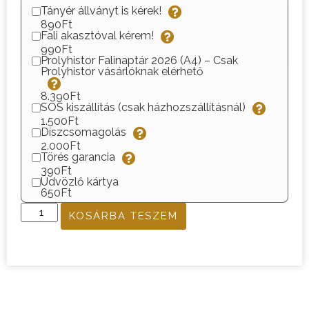
Tányér állványt is kérek!
890Ft
Fali akasztóval kérem!
990Ft
Prolyhistor Falinaptár 2026 (A4) – Csak
Prolyhistor vásárlóknak elérhető
8.390Ft
SOS kiszállítás (csak házhozszállításnál)
1.500Ft
Díszcsomagolás
2.000Ft
Törés garancia
390Ft
Üdvözlő kártya
650Ft
KOSÁRBA TESZEM