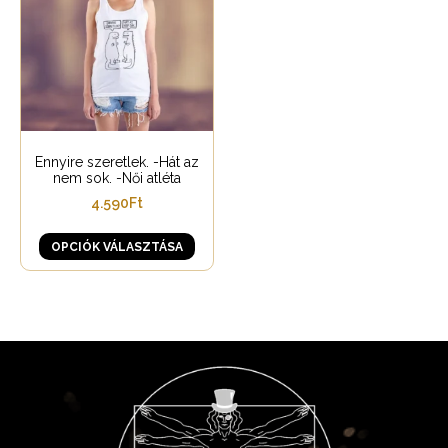
Ennyire szeretlek. -Hát az
nem sok. -Női atléta
4.590
Ft
OPCIÓK VÁLASZTÁSA