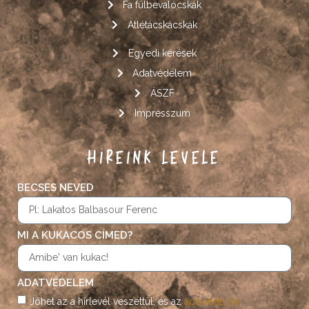
Fa fülbevalócskák
Atlétácskácskák
Egyedi kérések
Adatvédelem
ÁSZF
Impresszum
HÍREINK LEVELE
BECSES NEVED
MI A KUKACOS CÍMED?
ADATVÉDELEM
Jöhet az a hírlevél veszettül, és az
adatvédelmi