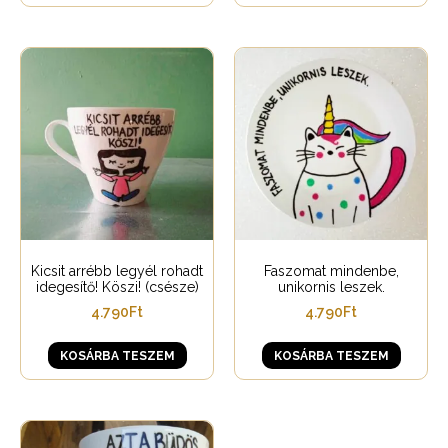
Kicsit arrébb legyél rohadt
Faszomat mindenbe,
idegesítő! Köszi! (csésze)
unikornis leszek.
4.790
Ft
4.790
Ft
KOSÁRBA TESZEM
KOSÁRBA TESZEM