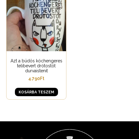
Azt a büdös kóchengeres
telibevert drótostót
durvaistenit
4.790
Ft
KOSÁRBA TESZEM