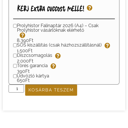
Kérj extra cuccost mellé!
Prolyhistor Falinaptár 2026 (A4) – Csak
Prolyhistor vásárlóknak elérhető
8.390Ft
SOS kiszállítás (csak házhozszállításnál)
1.500Ft
Díszcsomagolás
2.000Ft
Törés garancia
390Ft
Üdvözlő kártya
650Ft
KOSÁRBA TESZEM