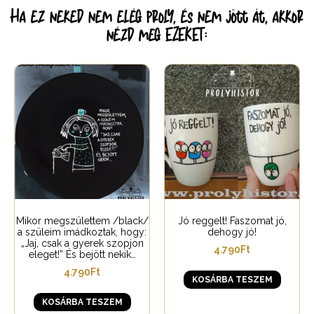
Ha ez neked nem elég proly, és nem jött át, akkor
nézd meg EZEKET:
Mikor megszülettem /black/
Jó reggelt! Faszomat jó,
a szüleim imádkoztak, hogy:
dehogy jó!
„Jaj, csak a gyerek szopjon
4.790
Ft
eleget!” És bejött nekik…
4.790
Ft
KOSÁRBA TESZEM
KOSÁRBA TESZEM