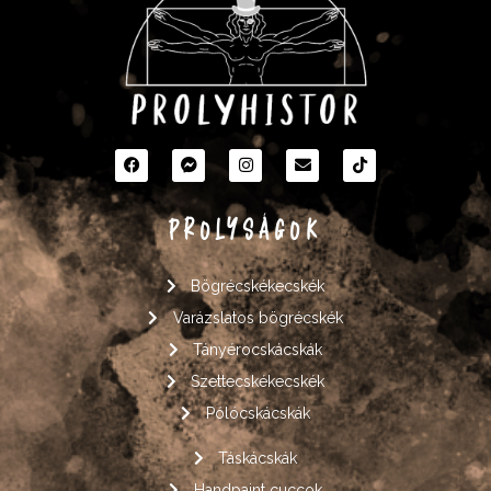
PROLYSÁGOK
Bögrécskékecskék
Varázslatos bögrécskék
Tányérocskácskák
Szettecskékecskék
Pólócskácskák
Táskácskák
Handpaint cuccok