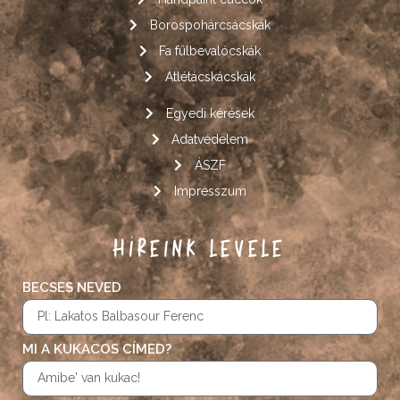
Borospohárcsácskák
Fa fülbevalócskák
Atlétácskácskák
Egyedi kérések
Adatvédelem
ÁSZF
Impresszum
HÍREINK LEVELE
BECSES NEVED
MI A KUKACOS CÍMED?