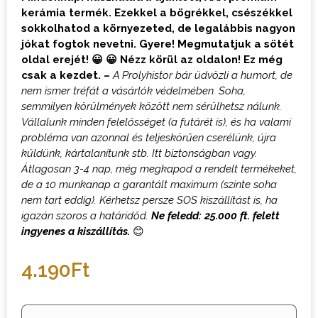
kerámia termék. Ezekkel a bögrékkel, csészékkel
sokkolhatod a környezeted, de legalábbis nagyon
jókat fogtok nevetni. Gyere! Megmutatjuk a sötét
oldal erejét! 😀 😀 Nézz körül az oldalon! Ez még
csak a kezdet. –
A Prolyhistor bár üdvözli a humort, de
nem ismer tréfát a vásárlók védelmében. Soha,
semmilyen körülmények között nem sérülhetsz nálunk.
Vállalunk minden felelősséget (a futárét is), és ha valami
probléma van azonnal és teljeskörűen cserélünk, újra
küldünk, kártalanítunk stb. Itt biztonságban vagy.
Átlagosan 3-4 nap, még megkapod a rendelt termékeket,
de a 10 munkanap a garantált maximum (szinte soha
nem tart eddig). Kérhetsz persze SOS kiszállítást is, ha
igazán szoros a határidőd.
Ne feledd: 25.000 ft. felett
ingyenes a kiszállítás.
😊
4.190
Ft