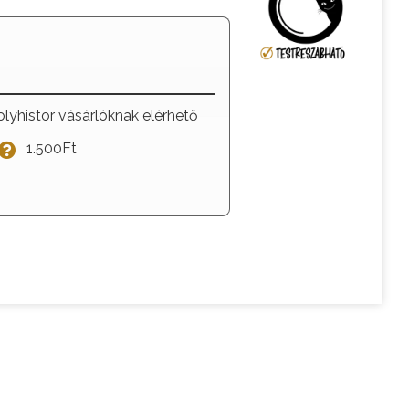
olyhistor vásárlóknak elérhető
1.500Ft