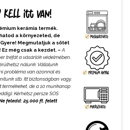
kell itt van!
prémium kerámia termék.
lhatod a környezeted, de
. Gyere! Megmutatjuk a sötét
n! Ez még csak a kezdet. –
A
er tréfát a vásárlók védelmében.
ülhetsz nálunk. Vállalunk
lami probléma van azonnal és
nítunk stb. Itt biztonságban vagy.
t termékeket, de a 10 munkanap
ddig). Kérhetsz persze SOS
Ne feledd: 25.000 ft. felett