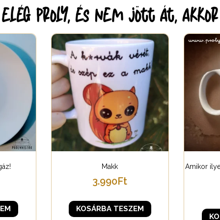
lég proly, és nem jött át, akko
gáz!
Makk
Amikor ilye
3.990
Ft
ZEM
KOSÁRBA TESZEM
KO