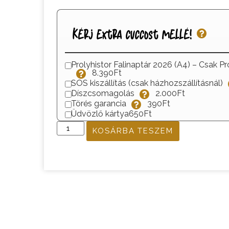
Kérj extra cuccost mellé!
Prolyhistor Falinaptár 2026 (A4) – Csak Pr
8.390Ft
SOS kiszállítás (csak házhozszállításnál)
Díszcsomagolás
2.000Ft
Törés garancia
390Ft
Üdvözlő kártya
650Ft
KOSÁRBA TESZEM