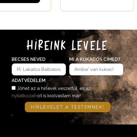
HÍREINK LEVELE
BECSES NEVED
MI A KUKACOS CÍMED?
ADATVÉDELEM
Jöhet az a hírlevél veszettül, és az
adatvédelmi
nyilatkozat
-ot is kiolvastam már!
HÍRLEVELET A TESTEMNEK!