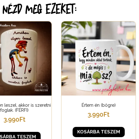
r nézd meg EZEKET:
n leszel, akkor is szeretni
Értem én (bögre)
foglak. (FÉRFI)
3.990
Ft
3.990
Ft
KOSÁRBA TESZEM
SÁRBA TESZEM