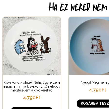
Ha ez neked nem e
Kisvakond /white/ Néha úgy érzem
Nyugi! Még nem 
magam, mint a kisvakond (…) nehogy
4.790
Ft
megfejeljem a gyökereket.
4.790
Ft
KOSÁRBA TES