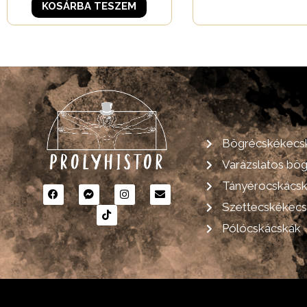
KOSÁRBA TESZEM
Bögrécskékecs
Varázslatos bö
Tányérocskács
Szettecskékec
Pólócskácskák