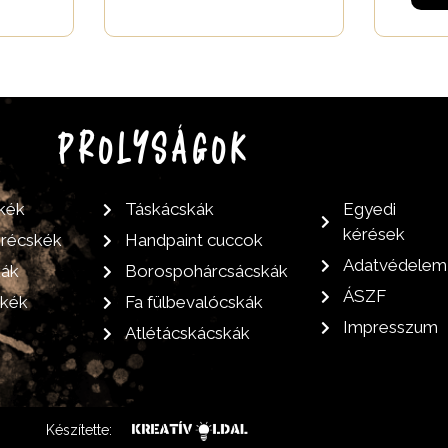
PROLYSÁGOK
kék
Táskácskák
Egyedi
kérések
grécskék
Handpaint cuccok
Adatvédelem
kák
Borospohárcsácskák
ÁSZF
skék
Fa fülbevalócskák
Impresszum
Atlétácskácskák
Készítette: