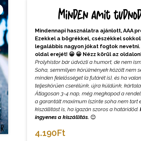
Minden amit tudnod 
Mindennapi használatra ajánlott, AAA 
Ezekkel a bögrékkel, csészékkel sokko
legalábbis nagyon jókat fogtok nevetni
oldal erejét! 😀 😀 Nézz körül az oldalo
Prolyhistor bár üdvözli a humort, de nem ism
Soha, semmilyen körülmények között nem sér
minden felelősséget (a futárét is), és ha va
teljeskörűen cserélünk, újra küldünk, kártala
Átlagosan 3-4 nap, még megkapod a rendel
a garantált maximum (szinte soha nem tart e
kiszállítást is, ha igazán szoros a határidőd.
ingyenes a kiszállítás.
😊
4.190
Ft