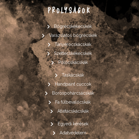
PROLYSÁGOK
Bögrécskékecskék
Varázslatos bögrécskék
Tányérocskácskák
Szettecskékecskék
Pólócskácskák
Táskácskák
Handpaint cuccok
Borospohárcsácskák
Fa fülbevalócskák
Atlétácskácskák
Egyedi kérések
Adatvédelem