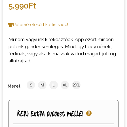
5.990
Ft
Pólóméretekért kattints ide!
Mi nem vagyunk kirekesztőek, épp ezért minden
pólónk gender semleges. Mindegy hogy nőnek,
férfinak, vagy akárki másnak vallod magad: jól fog
állni rajtad.
S
M
L
XL
2XL
Méret
Kérj extra cuccost mellé!