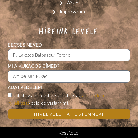
ÁSZF
Impresszum
HÍREINK LEVELE
BECSES NEVED
MI A KUKACOS CÍMED?
ADATVÉDELEM
Jöhet az a hírlevél veszettül, és az
adatvédelmi
nyilatkozat
-ot is kiolvastam már!
HÍRLEVELET A TESTEMNEK!
Készítette: