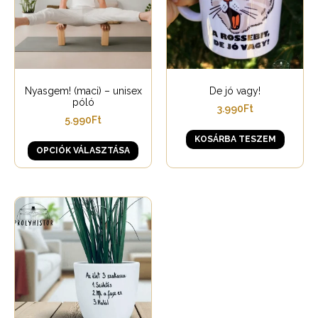
Nyasgem! (maci) – unisex
De jó vagy!
póló
3.990
Ft
5.990
Ft
KOSÁRBA TESZEM
OPCIÓK VÁLASZTÁSA