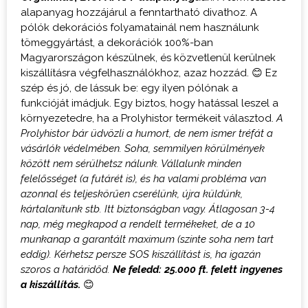
alapanyag hozzájárul a fenntartható divathoz. A
pólók dekorációs folyamatainál nem használunk
tömeggyártást, a dekorációk 100%-ban
Magyarországon készülnek, és közvetlenül kerülnek
kiszállításra végfelhasználókhoz, azaz hozzád. 😊 Ez
szép és jó, de lássuk be: egy ilyen pólónak a
funkcióját imádjuk. Egy biztos, hogy hatással leszel a
környezetedre, ha a Prolyhistor termékeit választod.
A
Prolyhistor bár üdvözli a humort, de nem ismer tréfát a
vásárlók védelmében. Soha, semmilyen körülmények
között nem sérülhetsz nálunk. Vállalunk minden
felelősséget (a futárét is), és ha valami probléma van
azonnal és teljeskörűen cserélünk, újra küldünk,
kártalanítunk stb. Itt biztonságban vagy.
Átlagosan 3-4
nap, még megkapod a rendelt termékeket, de a 10
munkanap a garantált maximum (szinte soha nem tart
eddig). Kérhetsz persze SOS kiszállítást is, ha igazán
szoros a határidőd.
Ne feledd: 25.000 ft. felett ingyenes
a kiszállítás.
😊