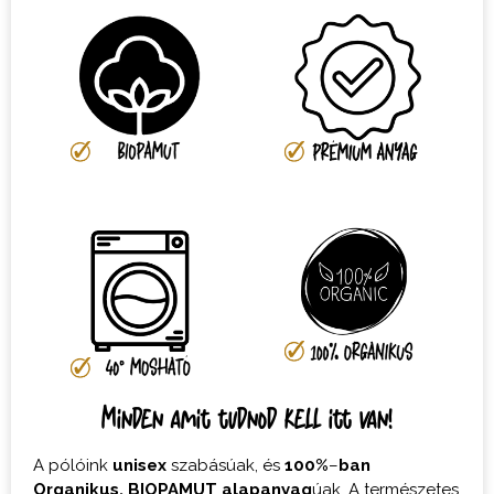
Minden amit tudnod kell itt van!
A pólóink
unisex
szabásúak, és
100%
–
ban
Organikus,
BIOPAMUT
alapanyag
úak. A természetes