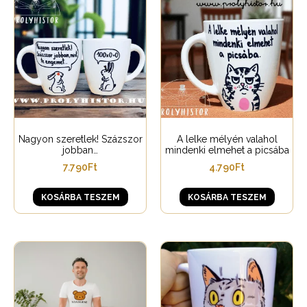
Nagyon szeretlek! Százszor
A lelke mélyén valahol
jobban…
mindenki elmehet a picsába
7.790
Ft
4.790
Ft
KOSÁRBA TESZEM
KOSÁRBA TESZEM