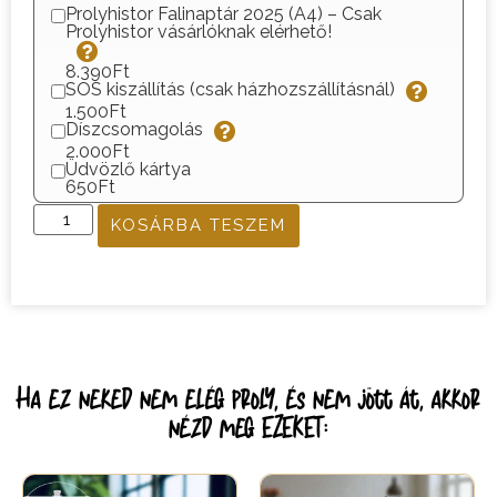
Prolyhistor Falinaptár 2025 (A4) – Csak
Prolyhistor vásárlóknak elérhető!
8.390Ft
SOS kiszállítás (csak házhozszállításnál)
1.500Ft
Díszcsomagolás
2.000Ft
Üdvözlő kártya
650Ft
KOSÁRBA TESZEM
Ha ez neked nem elég proly, és nem jött át, akkor
nézd meg EZEKET: