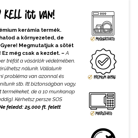
kell itt van!
prémium kerámia termék.
lhatod a környezeted, de
. Gyere! Megmutatjuk a sötét
n! Ez még csak a kezdet. –
A
er tréfát a vásárlók védelmében.
ülhetsz nálunk. Vállalunk
lami probléma van azonnal és
nítunk stb. Itt biztonságban vagy.
t termékeket, de a 10 munkanap
ddig). Kérhetsz persze SOS
Ne feledd: 25.000 ft. felett