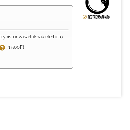
olyhistor vásárlóknak elérhető
1.500Ft