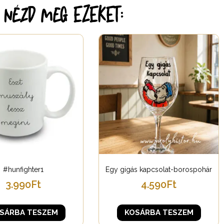
r nézd meg EZEKET:
#hunfighter1
Egy gigás kapcsolat-borospohár
3.990
Ft
4.590
Ft
SÁRBA TESZEM
KOSÁRBA TESZEM