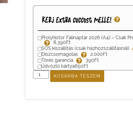
Kérj extra cuccost mellé!
Prolyhistor Falinaptár 2026 (A4) – Csak Pr
8.390Ft
SOS kiszállítás (csak házhozszállításnál)
Díszcsomagolás
2.000Ft
Törés garancia
390Ft
Üdvözlő kártya
650Ft
KOSÁRBA TESZEM