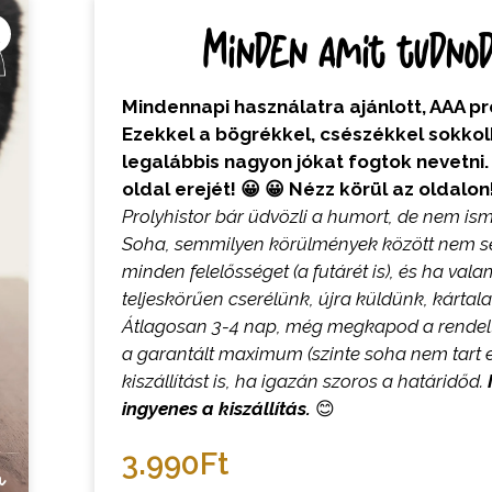
Minden amit tudnod 
Mindennapi használatra ajánlott, AAA 
Ezekkel a bögrékkel, csészékkel sokko
legalábbis nagyon jókat fogtok nevetni
oldal erejét! 😀 😀 Nézz körül az oldalo
Prolyhistor bár üdvözli a humort, de nem ism
Soha, semmilyen körülmények között nem sér
minden felelősséget (a futárét is), és ha va
teljeskörűen cserélünk, újra küldünk, kártala
Átlagosan 3-4 nap, még megkapod a rendel
a garantált maximum (szinte soha nem tart e
kiszállítást is, ha igazán szoros a határidőd.
ingyenes a kiszállítás.
😊
3.990
Ft