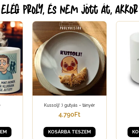
lég proly, és nem jött át, akko
e
Kussolj! :) gutyás – tányér
4.790
Ft
ZEM
KOSÁRBA TESZEM
KO