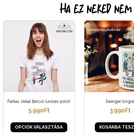
Ha ez neked nem e
Farkas okkal táncol (unisex póló)
Swinger bögr
5.990
Ft
3.990
Ft
OPCIÓK VÁLASZTÁSA
KOSÁRBA TES