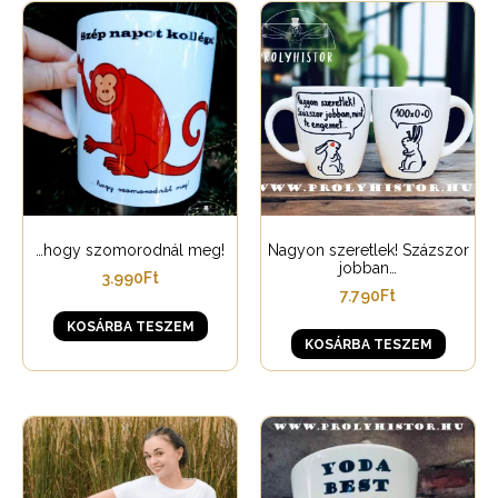
…hogy szomorodnál meg!
Nagyon szeretlek! Százszor
jobban…
3.990
Ft
7.790
Ft
KOSÁRBA TESZEM
KOSÁRBA TESZEM