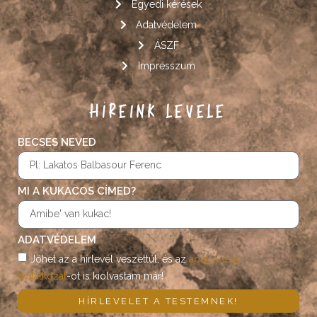
Egyedi kérések
Adatvédelem
ÁSZF
Impresszum
HÍREINK LEVELE
BECSES NEVED
MI A KUKACOS CÍMED?
ADATVÉDELEM
Jöhet az a hírlevél veszettül, és az
adatvédelmi
nyilatkozat
-ot is kiolvastam már!
HÍRLEVELET A TESTEMNEK!