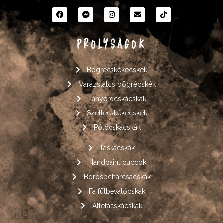
PROLYSÁGOK
Bögrécskékecskék
Varázslatos bögrécskék
Tányérocskácskák
Szettecskékecskék
Pólócskácskák
Táskácskák
Handpaint cuccok
Borospohárcsácskák
Fa fülbevalócskák
Atlétácskácskák