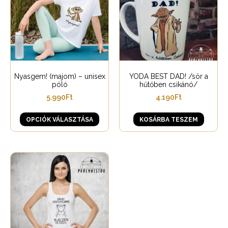
Nyasgem! (majom) – unisex
YODA BEST DAD! /sör a
póló
hűtőben csikánó/
5.990
Ft
4.190
Ft
OPCIÓK VÁLASZTÁSA
KOSÁRBA TESZEM