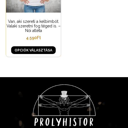
Van, aki szereti a kelbimbót.
Valaki szeretni fog téged is. –
Női atléta
4.590
Ft
OPCIÓK VÁLASZTÁSA