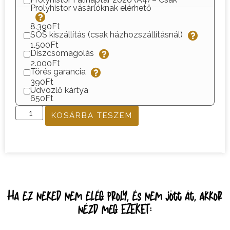
Prolyhistor vásárlóknak elérhető
8.390Ft
SOS kiszállítás (csak házhozszállításnál)
1.500Ft
Díszcsomagolás
2.000Ft
Törés garancia
390Ft
Üdvözlő kártya
650Ft
KOSÁRBA TESZEM
Ha ez neked nem elég proly, és nem jött át, akkor
nézd meg EZEKET: