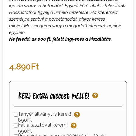
igazán szoros a határidőd.
Egyedi kéréseket is teljesítünk.
Használatnál figyelj a kímélő kezelésre.
H
a szeretnéd
személyre szabni a porcelánodat, akkor keress
minket
M
essengeren vagy a megadott elérhetőségeink
egyikén.
Ne feledd: 25.000 ft. felett ingyenes a kiszállítás.
4.890
Ft
Kérj extra cuccost mellé!
Tányér állványt is kérek!
890Ft
Fali akasztóval kérem!
990Ft
Prolyhistor Falinaptár 2026 (A4) – Csak