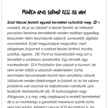
Minden amit tudnod kell itt van!
Szia! Kézzel festett egyedi terméket nyitottál meg.
😊
A
rossebit, de jó az ízlésed! A k
ézzel festett, és hőkezelt
porcelán/kerámia termékeink minden esetben egyedileg
készülnek. Nem használunk sablont, sorvezetőt, digitális
nyomatokat
. Ezzel megszivatjuk magunkat, mert
időigényes folyamat a szabad kézzel történő munka,
szárítás, égetés… DE! Pont ez különbözteti meg ezt a
terméket a szokásos daraboktól.
Egy termék, egy
munkadarab.
🙂
A Prolyhistor bár üdvözli a humort, de
nem ismer tréfát a vásárlók védelmében. Soha,
semmilyen körülmények között nem sérülhetsz nálunk.
Vállalunk minden felelősséget (a futárét is), és ha valami
probléma van azonnal és teljeskörűen cserélünk, újra
küldünk, kártalanítunk stb. Itt biztonságban vagy.
Átlagosan 3-4 nap, még megkapod a rendelt termékeket,
de a 10 munkanap a garantált maximum (szinte soha
nem tart eddig). Kérhetsz persze SOS kiszállítást is, ha