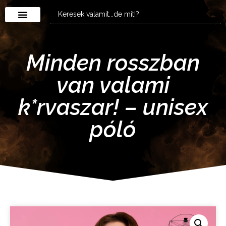
Minden rosszban
van valami
k*rvaszar! – unisex
póló