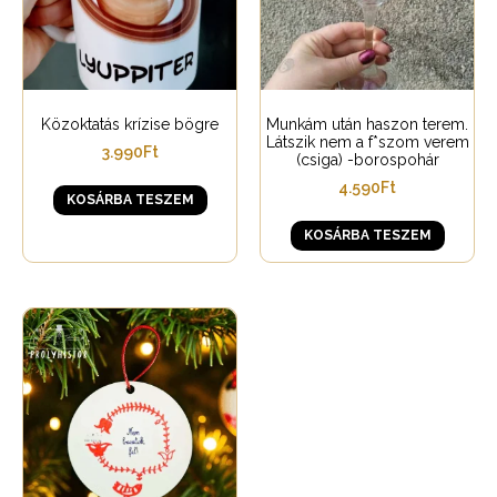
Közoktatás krízise bögre
Munkám után haszon terem.
Látszik nem a f*szom verem
3.990
Ft
(csiga) -borospohár
4.590
Ft
KOSÁRBA TESZEM
KOSÁRBA TESZEM