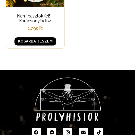
Nem basztok fel! –
Karácsonyfadísz
1.790
Ft
KOSÁRBA TESZEM