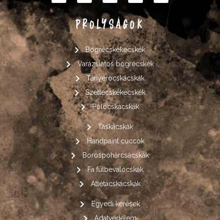
PROLYSÁGOK
Bögrécskékecskék
Varázslatos bögrécskék
Tányérocskácskák
Szettecskékecskék
Pólócskácskák
Táskácskák
Handpaint cuccok
Borospohárcsácskák
Fa fülbevalócskák
Atlétácskácskák
Egyedi kérések
Adatvédelem