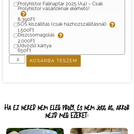
Prolyhistor Falinaptár 2025 (A4) – Csak
Prolyhistor vásárlóknak elérhető!
8.390Ft
SOS kiszállítás (csak házhozszállításnál)
1.500Ft
Díszcsomagolás
2.000Ft
Üdvözlő kártya
650Ft
KOSÁRBA TESZEM
Ha ez neked nem elég proly, és nem jött át, akkor
nézd meg EZEKET: