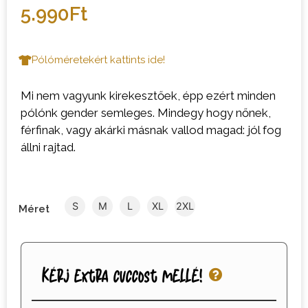
5.990
Ft
Pólóméretekért kattints ide!
Mi nem vagyunk kirekesztőek, épp ezért minden
pólónk gender semleges. Mindegy hogy nőnek,
férfinak, vagy akárki másnak vallod magad: jól fog
állni rajtad.
S
M
L
XL
2XL
Méret
Kérj extra cuccost mellé!