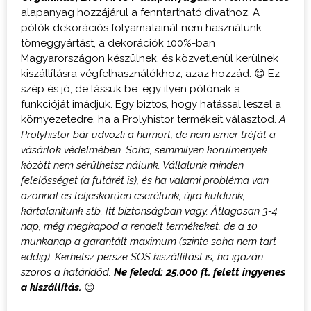
alapanyag hozzájárul a fenntartható divathoz. A
pólók dekorációs folyamatainál nem használunk
tömeggyártást, a dekorációk 100%-ban
Magyarországon készülnek, és közvetlenül kerülnek
kiszállításra végfelhasználókhoz, azaz hozzád. 😊 Ez
szép és jó, de lássuk be: egy ilyen pólónak a
funkcióját imádjuk. Egy biztos, hogy hatással leszel a
környezetedre, ha a Prolyhistor termékeit választod.
A
Prolyhistor bár üdvözli a humort, de nem ismer tréfát a
vásárlók védelmében. Soha, semmilyen körülmények
között nem sérülhetsz nálunk. Vállalunk minden
felelősséget (a futárét is), és ha valami probléma van
azonnal és teljeskörűen cserélünk, újra küldünk,
kártalanítunk stb. Itt biztonságban vagy.
Átlagosan 3-4
nap, még megkapod a rendelt termékeket, de a 10
munkanap a garantált maximum (szinte soha nem tart
eddig). Kérhetsz persze SOS kiszállítást is, ha igazán
szoros a határidőd.
Ne feledd: 25.000 ft. felett ingyenes
a kiszállítás.
😊