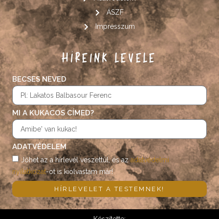
ÁSZF
Impresszum
HÍREINK LEVELE
BECSES NEVED
MI A KUKACOS CÍMED?
ADATVÉDELEM
Jöhet az a hírlevél veszettül, és az
adatvédelmi
nyilatkozat
-ot is kiolvastam már!
HÍRLEVELET A TESTEMNEK!