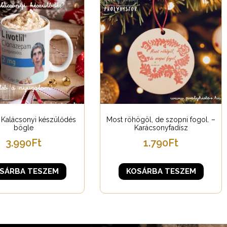
 – Kalácsonyi készülődés
Most röhögöl, de szopni fogol. –
bögle
Karácsonyfadísz
3.990
Ft
1.790
Ft
SÁRBA TESZEM
KOSÁRBA TESZEM