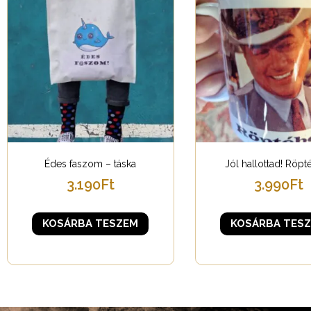
Édes faszom – táska
Jól hallottad! Röpt
3.190
Ft
3.990
Ft
KOSÁRBA TESZEM
KOSÁRBA TES