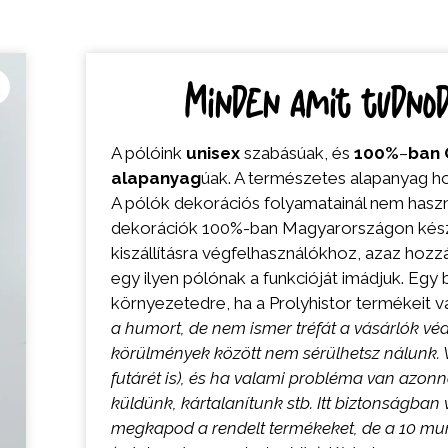
Minden amit tudnod 
A pólóink
unisex
szabásúak, és
100%
–
ban
alapanyag
úak. A természetes alapanyag ho
A pólók dekorációs folyamatainál nem hasz
dekorációk 100%-ban Magyarországon készü
kiszállításra végfelhasználókhoz, azaz hozzá
egy ilyen pólónak a funkcióját imádjuk. Egy b
környezetedre, ha a Prolyhistor termékeit v
a humort, de nem ismer tréfát a vásárlók v
körülmények között nem sérülhetsz nálunk. V
futárét is), és ha valami probléma van azonna
küldünk, kártalanítunk stb. Itt biztonságban
megkapod a rendelt termékeket, de a 10 m