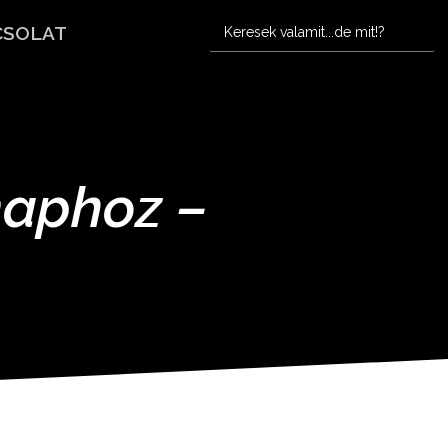
CSOLAT
naphoz –