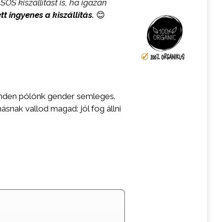
SOS kiszállítást is, ha igazán
ett ingyenes a kiszállítás.
😊
inden pólónk gender semleges.
snak vallod magad: jól fog állni