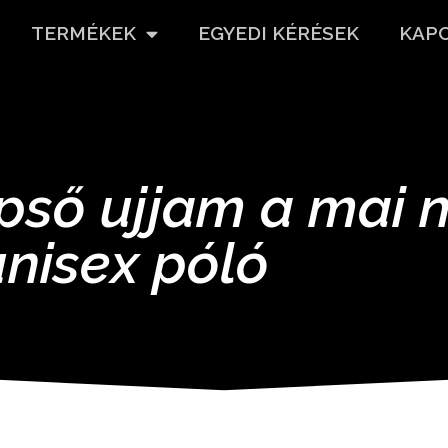
TERMÉKEK
EGYEDI KÉRÉSEK
KAP
pső ujjam a mai 
unisex póló