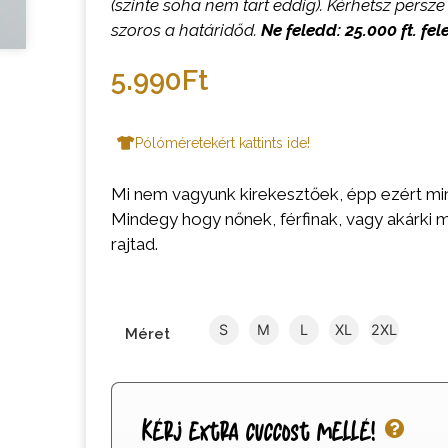
(szinte soha nem tart eddig). Kérhetsz persze 
szoros a határidőd.
Ne feledd: 25.000 ft. fel
5.990
Ft
Pólóméretekért kattints ide!
Mi nem vagyunk kirekesztőek, épp ezért m
Mindegy hogy nőnek, férfinak, vagy akárki má
rajtad.
S
M
L
XL
2XL
Méret
Kérj extra cuccost mellé!