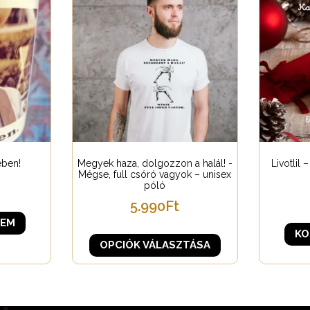
ében!
Megyek haza, dolgozzon a halál! -
Livotlil
Mégse, full csóró vagyok – unisex
póló
5.990
Ft
ZEM
KO
OPCIÓK VÁLASZTÁSA