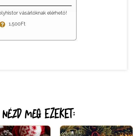
olyhistor vásárlóknak elérhető!
1.500Ft
r nézd meg EZEKET: