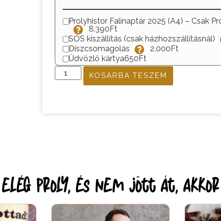
Prolyhistor Falinaptár 2025 (A4) – Csak Pr
8.390Ft
SOS kiszállítás (csak házhozszállításnál)
Díszcsomagolás
2.000Ft
Üdvözlő kártya
650Ft
KOSÁRBA TESZEM
lég proly, és nem jött át, akko