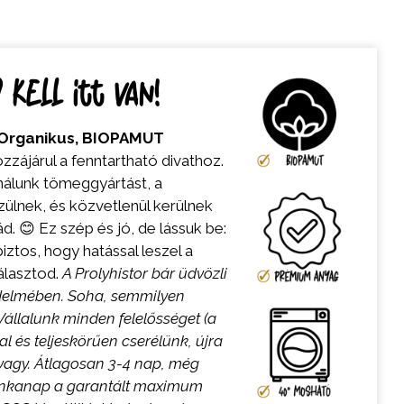
kell itt van!
Organikus,
BIOPAMUT
zzájárul a fenntartható divathoz.
nálunk tömeggyártást, a
lnek, és közvetlenül kerülnek
d. 😊 Ez szép és jó, de lássuk be:
iztos, hogy hatással leszel a
álasztod.
A Prolyhistor bár üdvözli
édelmében. Soha, semmilyen
állalunk minden felelősséget (a
l és teljeskörűen cserélünk, újra
 vagy.
Átlagosan 3-4 nap, még
unkanap a garantált maximum