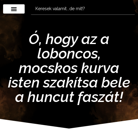
Ó, hogy az a
loboncos,
mocskos kurva
isten szakítsa bele
a huncut faszát!