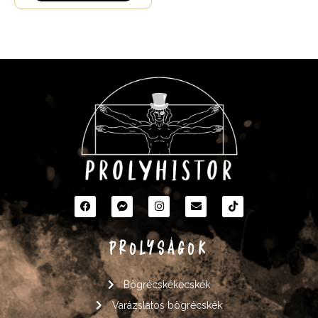
PROLYSÁGOK
Bögrécskékecskék
Varázslatos bögrécskék