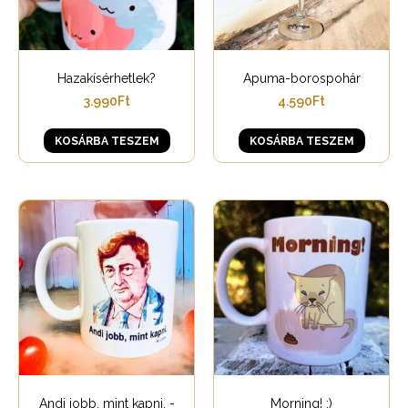
Hazakísérhetlek?
Apuma-borospohár
3.990
Ft
4.590
Ft
KOSÁRBA TESZEM
KOSÁRBA TESZEM
Andi jobb, mint kapni. -
Morning! :)