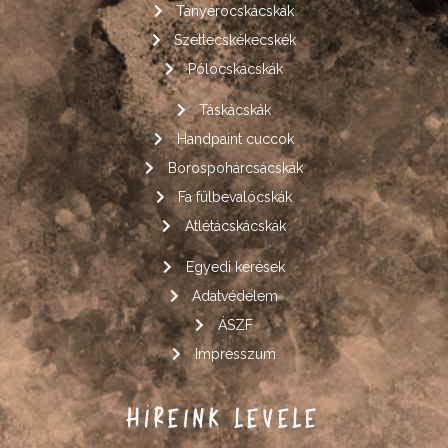
Tányérocskácskák
Szettecskékecskék
Pólócskácskák
Táskácskák
Handpaint cuccok
Borospohárcsácskák
Fa fülbevalócskák
Atlétácskácskák
Egyedi kérések
Adatvédelem
ÁSZF
Impresszum
HÍREINK LEVELE