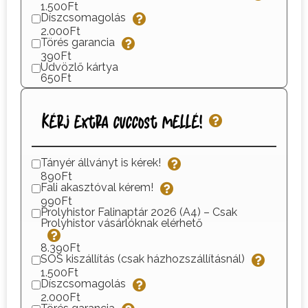
1.500Ft
Díszcsomagolás
2.000Ft
Törés garancia
390Ft
Üdvözlő kártya
650Ft
Kérj extra cuccost mellé!
Tányér állványt is kérek!
890Ft
Fali akasztóval kérem!
990Ft
Prolyhistor Falinaptár 2026 (A4) – Csak
Prolyhistor vásárlóknak elérhető
8.390Ft
SOS kiszállítás (csak házhozszállításnál)
1.500Ft
Díszcsomagolás
2.000Ft