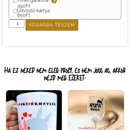
Törés garancia
390Ft
Üdvözlő kártya
650Ft
KOSÁRBA TESZEM
Ha ez neked nem elég proly, és nem jött át, akkor
nézd meg EZEKET: