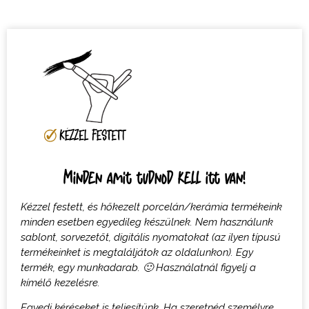
Minden amit tudnod kell itt van!
Kézzel festett, és hőkezelt porcelán/kerámia termékeink
minden esetben egyedileg készülnek. Nem használunk
sablont, sorvezetőt, digitális nyomatokat (az ilyen típusú
termékeinket is megtaláljátok az oldalunkon). Egy
termék, egy munkadarab. 🙂 Használatnál figyelj a
kímélő kezelésre.
Egyedi kéréseket is teljesítünk. Ha szeretnéd személyre