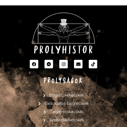
PROLYSÁGOK
Bögrécskékecskék
Varázslatos bögrécskék
Tányérocskácskák
Szettecskékecskék