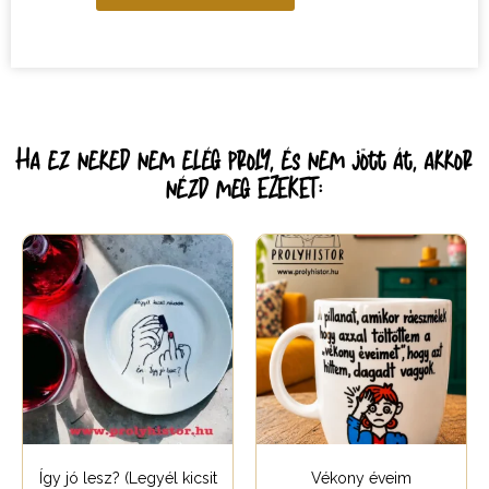
Ha ez neked nem elég proly, és nem jött át, akkor
nézd meg EZEKET:
Így jó lesz? (Legyél kicsit
Vékony éveim