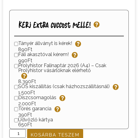
Kérj extra cuccost mellé!
Tányér állványt is kérek!
890Ft
Fali akasztóval kérem!
990Ft
Prolyhistor Falinaptár 2026 (A4) – Csak
Prolyhistor vásárlóknak elérhető
8.390Ft
SOS kiszállítás (csak házhozszállításnál)
1.500Ft
Díszcsomagolás
2.000Ft
Törés garancia
390Ft
Üdvözlő kártya
650Ft
KOSÁRBA TESZEM