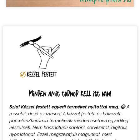
Minden amit tudnod kell itt van!
Szia! Kézzel festett egyedi terméket nyitottál meg.
😊
A
rossebit, de jó az ízlésed! A k
ézzel festett, és hőkezelt
porcelán/kerámia termékeink minden esetben egyedileg
készülnek. Nem használunk sablont, sorvezetőt, digitális
nyomatokat
. Ezzel megszivatjuk magunkat, mert