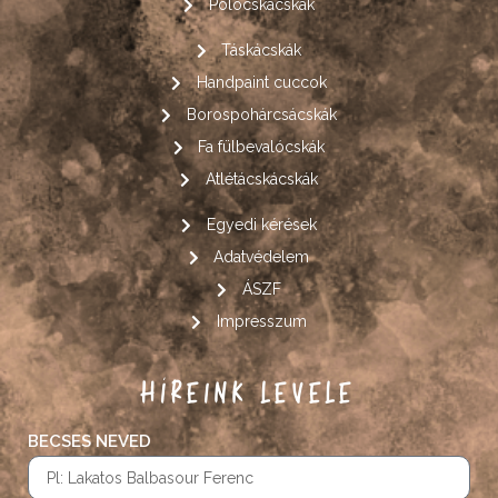
Pólócskácskák
Táskácskák
Handpaint cuccok
Borospohárcsácskák
Fa fülbevalócskák
Atlétácskácskák
Egyedi kérések
Adatvédelem
ÁSZF
Impresszum
HÍREINK LEVELE
BECSES NEVED