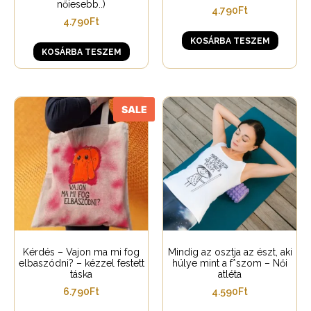
nőiesebb..)
4.790
Ft
4.790
Ft
KOSÁRBA TESZEM
KOSÁRBA TESZEM
SALE
Kérdés – Vajon ma mi fog
Mindig az osztja az észt, aki
elbaszódni? – kézzel festett
hülye mint a f*szom – Női
táska
atléta
6.790
Ft
4.590
Ft