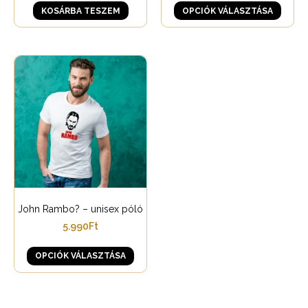
KOSÁRBA TESZEM
OPCIÓK VÁLASZTÁSA
John Rambo? – unisex póló
5.990
Ft
OPCIÓK VÁLASZTÁSA