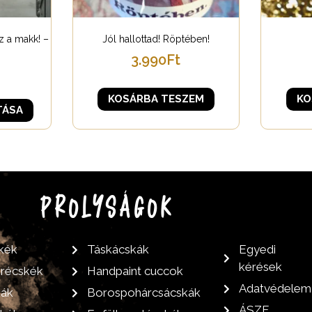
z a makk! –
Jól hallottad! Röptében!
3.990
Ft
KOSÁRBA TESZEM
KO
TÁSA
PROLYSÁGOK
kék
Táskácskák
Egyedi
kérések
grécskék
Handpaint cuccok
Adatvédelem
kák
Borospohárcsácskák
ÁSZF