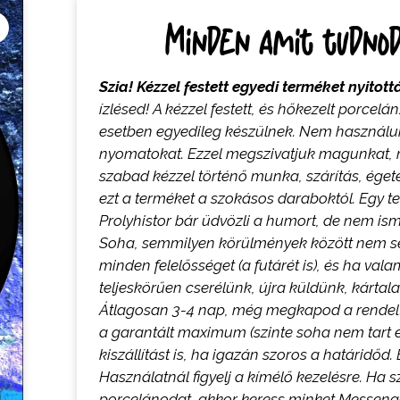
Minden amit tudnod 
Szia! Kézzel festett egyedi terméket nyitot
ízlésed! A k
ézzel festett, és hőkezelt porce
esetben egyedileg készülnek. Nem használunk
nyomatokat
. Ezzel megszivatjuk magunkat, 
szabad kézzel történő munka, szárítás, éget
ezt a terméket a szokásos daraboktól.
Egy t
Prolyhistor bár üdvözli a humort, de nem ism
Soha, semmilyen körülmények között nem sér
minden felelősséget (a futárét is), és ha va
teljeskörűen cserélünk, újra küldünk, kártala
Átlagosan 3-4 nap, még megkapod a rendel
a garantált maximum (szinte soha nem tart e
kiszállítást is, ha igazán szoros a határidőd.
Használatnál figyelj a kímélő kezelésre.
H
a s
porcelánodat, akkor keress minket
M
esseng