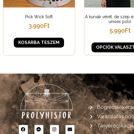
Pick Wick Soft
A kurvák vérét, de szép e
unisex póló
3.990
Ft
5.990
Ft
KOSÁRBA TESZEM
OPCIÓK VÁLASZ
Bögrécskékecs
Varázslatos bö
Tányérocskács