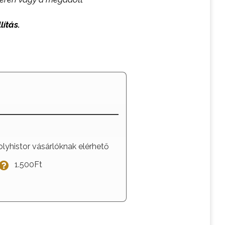
lítás.
olyhistor vásárlóknak elérhető
1.500Ft