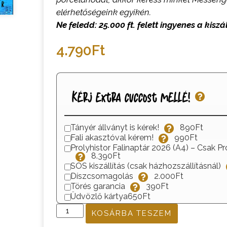
elérhetőségeink egyikén.
Ne feledd: 25.000 ft. felett ingyenes a kiszál
4.790
Ft
Kérj extra cuccost mellé!
Tányér állványt is kérek!
890Ft
Fali akasztóval kérem!
990Ft
Prolyhistor Falinaptár 2026 (A4) – Csak Pr
8.390Ft
SOS kiszállítás (csak házhozszállításnál)
Díszcsomagolás
2.000Ft
Törés garancia
390Ft
Üdvözlő kártya
650Ft
KOSÁRBA TESZEM