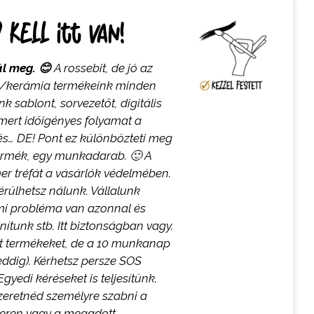
kell itt van!
tál meg.
😊
A rossebit, de jó az
lán/kerámia termékeink minden
 sablont, sorvezetőt, digitális
mert időigényes folyamat a
és… DE! Pont ez különbözteti meg
ermék, egy munkadarab.
🙂
A
er tréfát a vásárlók védelmében.
ülhetsz nálunk. Vállalunk
lami probléma van azonnal és
nítunk stb. Itt biztonságban vagy.
t termékeket, de a 10 munkanap
ddig). Kérhetsz persze SOS
Egyedi kéréseket is teljesítünk.
zeretnéd személyre szabni a
eren vagy a megadott