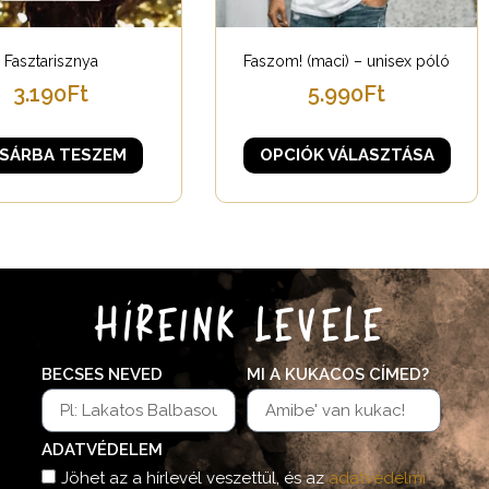
Fasztarisznya
Faszom! (maci) – unisex póló
3.190
Ft
5.990
Ft
SÁRBA TESZEM
OPCIÓK VÁLASZTÁSA
HÍREINK LEVELE
BECSES NEVED
MI A KUKACOS CÍMED?
ADATVÉDELEM
Jöhet az a hírlevél veszettül, és az
adatvédelmi