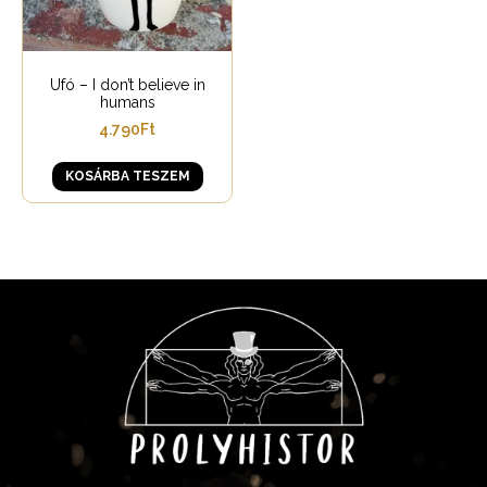
Ufó – I don’t believe in
humans
4.790
Ft
KOSÁRBA TESZEM