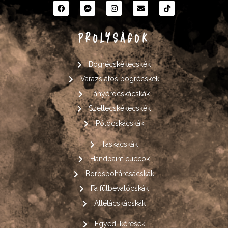
PROLYSÁGOK
Bögrécskékecskék
Varázslatos bögrécskék
Tányérocskácskák
Szettecskékecskék
Pólócskácskák
Táskácskák
Handpaint cuccok
Borospohárcsácskák
Fa fülbevalócskák
Atlétácskácskák
Egyedi kérések