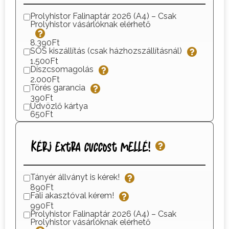
Prolyhistor Falinaptár 2026 (A4) – Csak
Prolyhistor vásárlóknak elérhető
8.390Ft
SOS kiszállítás (csak házhozszállításnál)
1.500Ft
Díszcsomagolás
2.000Ft
Törés garancia
390Ft
Üdvözlő kártya
650Ft
Kérj extra cuccost mellé!
Tányér állványt is kérek!
890Ft
Fali akasztóval kérem!
990Ft
Prolyhistor Falinaptár 2026 (A4) – Csak
Prolyhistor vásárlóknak elérhető