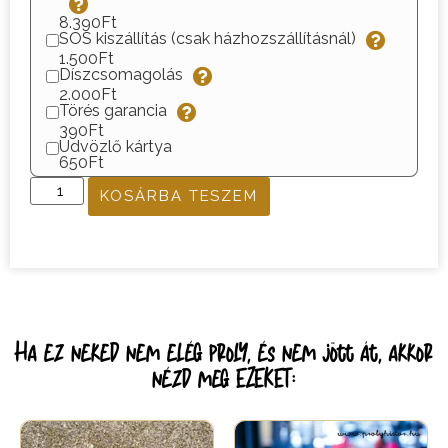
8.390Ft
SOS kiszállítás (csak házhozszállításnál)
1.500Ft
Díszcsomagolás
2.000Ft
Törés garancia
390Ft
Üdvözlő kártya
650Ft
KOSÁRBA TESZEM
Ha ez neked nem elég proly, és nem jött át, akkor
nézd meg EZEKET: