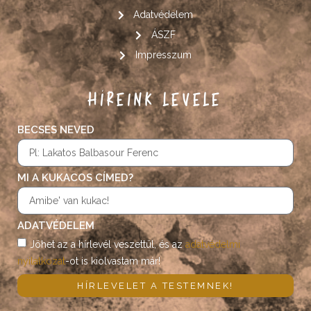
Adatvédelem
ÁSZF
Impresszum
HÍREINK LEVELE
BECSES NEVED
MI A KUKACOS CÍMED?
ADATVÉDELEM
Jöhet az a hírlevél veszettül, és az
adatvédelmi
nyilatkozat
-ot is kiolvastam már!
HÍRLEVELET A TESTEMNEK!