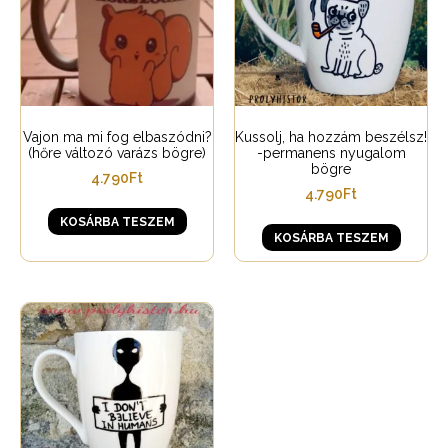
Vajon ma mi fog elbaszódni?
Kussolj, ha hozzám beszélsz!
(hőre változó varázs bögre)
-permanens nyugalom
bögre
4.790
Ft
4.790
Ft
KOSÁRBA TESZEM
KOSÁRBA TESZEM