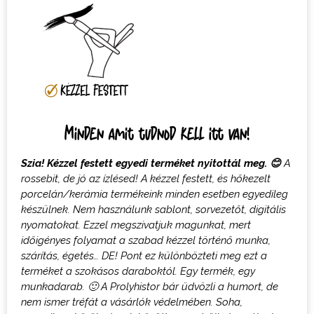
Minden amit tudnod kell itt van!
Szia! Kézzel festett egyedi terméket nyitottál meg.
😊
A
rossebit, de jó az ízlésed! A k
ézzel festett, és hőkezelt
porcelán/kerámia termékeink minden esetben egyedileg
készülnek. Nem használunk sablont, sorvezetőt, digitális
nyomatokat
. Ezzel megszivatjuk magunkat, mert
időigényes folyamat a szabad kézzel történő munka,
szárítás, égetés… DE! Pont ez különbözteti meg ezt a
terméket a szokásos daraboktól.
Egy termék, egy
munkadarab.
🙂
A Prolyhistor bár üdvözli a humort, de
nem ismer tréfát a vásárlók védelmében. Soha,