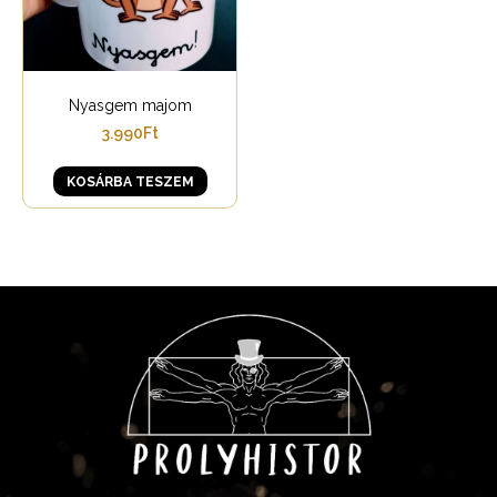
Nyasgem majom
3.990
Ft
KOSÁRBA TESZEM