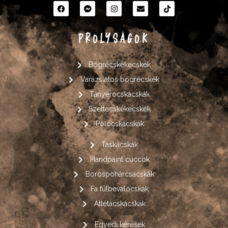
PROLYSÁGOK
Bögrécskékecskék
Varázslatos bögrécskék
Tányérocskácskák
Szettecskékecskék
Pólócskácskák
Táskácskák
Handpaint cuccok
Borospohárcsácskák
Fa fülbevalócskák
Atlétácskácskák
Egyedi kérések