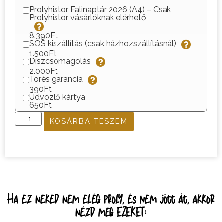
Prolyhistor Falinaptár 2026 (A4) – Csak
Prolyhistor vásárlóknak elérhető
8.390Ft
SOS kiszállítás (csak házhozszállításnál)
1.500Ft
Díszcsomagolás
2.000Ft
Törés garancia
390Ft
Üdvözlő kártya
650Ft
KOSÁRBA TESZEM
Ha ez neked nem elég proly, és nem jött át, akkor
nézd meg EZEKET: