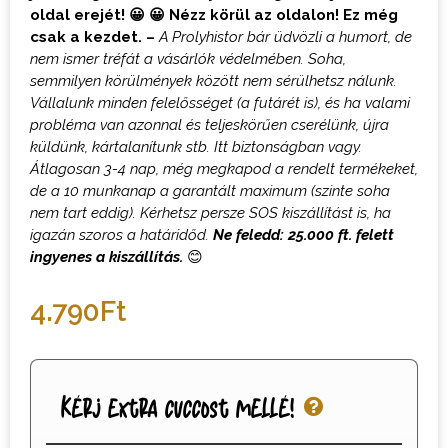
oldal erejét! 😀 😀 Nézz körül az oldalon! Ez még
csak a kezdet. –
A Prolyhistor bár üdvözli a humort, de
nem ismer tréfát a vásárlók védelmében. Soha,
semmilyen körülmények között nem sérülhetsz nálunk.
Vállalunk minden felelősséget (a futárét is), és ha valami
probléma van azonnal és teljeskörűen cserélünk, újra
küldünk, kártalanítunk stb. Itt biztonságban vagy.
Átlagosan 3-4 nap, még megkapod a rendelt termékeket,
de a 10 munkanap a garantált maximum (szinte soha
nem tart eddig). Kérhetsz persze SOS kiszállítást is, ha
igazán szoros a határidőd.
Ne feledd: 25.000 ft. felett
ingyenes a kiszállítás.
😊
4.790
Ft
Kérj extra cuccost mellé!