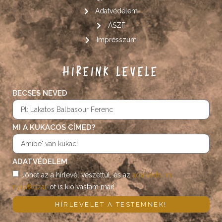
Adatvédelem
ÁSZF
Impresszum
HÍREINK LEVELE
BECSES NEVED
MI A KUKACOS CÍMED?
ADATVÉDELEM
Jöhet az a hírlevél veszettül, és az
adatvédelmi
nyilatkozat
-ot is kiolvastam már!
HÍRLEVELET A TESTEMNEK!