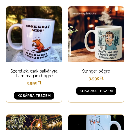
Szeretlek, csak patkányra
Swinger bögre
ittam magam bögre
3.990
Ft
3.990
Ft
KOSÁRBA TESZEM
KOSÁRBA TESZEM