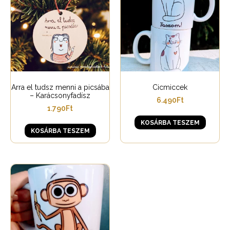
Arra el tudsz menni a picsába
Cicmiccek
– Karácsonyfadísz
6.490
Ft
1.790
Ft
KOSÁRBA TESZEM
KOSÁRBA TESZEM