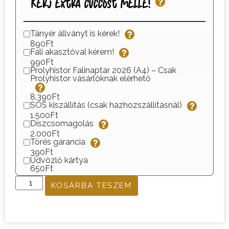
Kérj extra cuccost mellé!
Tányér állványt is kérek!
890Ft
Fali akasztóval kérem!
990Ft
Prolyhistor Falinaptár 2026 (A4) – Csak
Prolyhistor vásárlóknak elérhető
8.390Ft
SOS kiszállítás (csak házhozszállításnál)
1.500Ft
Díszcsomagolás
2.000Ft
Törés garancia
390Ft
Üdvözlő kártya
650Ft
KOSÁRBA TESZEM