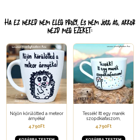
Ha ez neked nem elég proly, és nem jött át, akkor
nézd meg EZEKET:
Nőjön körülötted a meteor
Tessék! Itt egy marék
árnyéka!
szopdkiafaszom,
4.790
Ft
4.790
Ft
KOSÁRBA TESZEM
KOSÁRBA TESZEM