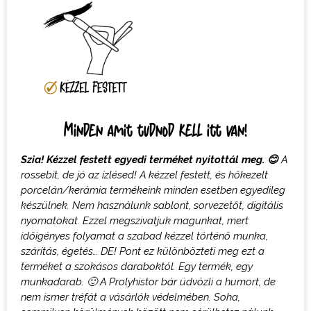
Minden amit tudnod kell itt van!
Szia! Kézzel festett egyedi terméket nyitottál meg.
😊
A
rossebit, de jó az ízlésed! A k
ézzel festett, és hőkezelt
porcelán/kerámia termékeink minden esetben egyedileg
készülnek. Nem használunk sablont, sorvezetőt, digitális
nyomatokat
. Ezzel megszivatjuk magunkat, mert
időigényes folyamat a szabad kézzel történő munka,
szárítás, égetés… DE! Pont ez különbözteti meg ezt a
terméket a szokásos daraboktól.
Egy termék, egy
munkadarab.
🙂
A Prolyhistor bár üdvözli a humort, de
nem ismer tréfát a vásárlók védelmében. Soha,