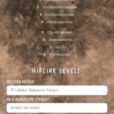
Borospohárcsácskák
Fa fülbevalócskák
Atlétácskácskák
Egyedi kérések
Adatvédelem
ÁSZF
Impresszum
HÍREINK LEVELE
BECSES NEVED
MI A KUKACOS CÍMED?