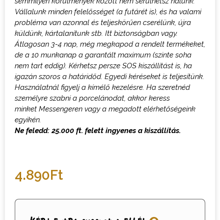
semmilyen körülmények között nem sérülhetsz nálunk.
Vállalunk minden felelősséget (a futárét is), és ha valami
probléma van azonnal és teljeskörűen cserélünk, újra
küldünk, kártalanítunk stb. Itt biztonságban vagy.
Átlagosan 3-4 nap, még megkapod a rendelt termékeket,
de a 10 munkanap a garantált maximum (szinte soha
nem tart eddig). Kérhetsz persze SOS kiszállítást is, ha
igazán szoros a határidőd.
Egyedi kéréseket is teljesítünk.
Használatnál figyelj a kímélő kezelésre.
H
a szeretnéd
személyre szabni a porcelánodat, akkor keress
minket
M
essengeren vagy a megadott elérhetőségeink
egyikén.
Ne feledd: 25.000 ft. felett ingyenes a kiszállítás.
4.890
Ft