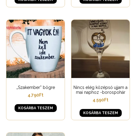
„Szakember” bögre
Nincs elég középső ujjam a
mai naphoz -borospohár
4.790
Ft
4.590
Ft
KOSÁRBA TESZEM
KOSÁRBA TESZEM