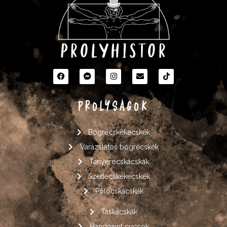
PROLYSÁGOK
Bögrécskékecskék
Varázslatos bögrécskék
Tányérocskácskák
Szettecskékecskék
Pólócskácskák
Táskácskák
Handpaint cuccok