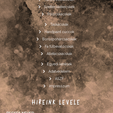
Szettecskékecskék
Pólócskácskák
Táskácskák
Handpaint cuccok
Borospohárcsácskák
Fa fülbevalócskák
Atlétácskácskák
Egyedi kérések
Adatvédelem
ÁSZF
Impresszum
HÍREINK LEVELE