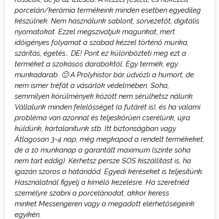
porcelán/kerámia termékeink minden esetben egyedileg
készülnek. Nem használunk sablont, sorvezetőt, digitális
nyomatokat
. Ezzel megszivatjuk magunkat, mert
időigényes folyamat a szabad kézzel történő munka,
szárítás, égetés… DE! Pont ez különbözteti meg ezt a
terméket a szokásos daraboktól.
Egy termék, egy
munkadarab.
🙂
A Prolyhistor bár üdvözli a humort, de
nem ismer tréfát a vásárlók védelmében. Soha,
semmilyen körülmények között nem sérülhetsz nálunk.
Vállalunk minden felelősséget (a futárét is), és ha valami
probléma van azonnal és teljeskörűen cserélünk, újra
küldünk, kártalanítunk stb. Itt biztonságban vagy.
Átlagosan 3-4 nap, még megkapod a rendelt termékeket,
de a 10 munkanap a garantált maximum (szinte soha
nem tart eddig). Kérhetsz persze SOS kiszállítást is, ha
igazán szoros a határidőd.
Egyedi kéréseket is teljesítünk.
Használatnál figyelj a kímélő kezelésre.
H
a szeretnéd
személyre szabni a porcelánodat, akkor keress
minket
M
essengeren vagy a megadott elérhetőségeink
egyikén.