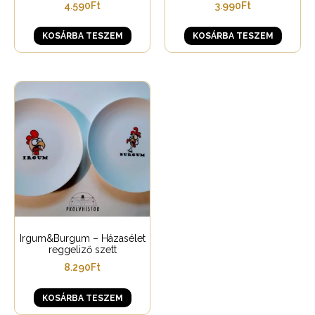
4.590
Ft
3.990
Ft
KOSÁRBA TESZEM
KOSÁRBA TESZEM
Irgum&Burgum – Házasélet
reggeliző szett
8.290
Ft
KOSÁRBA TESZEM