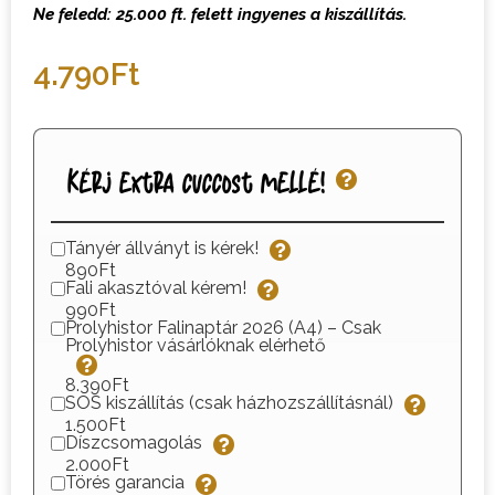
Ne feledd: 25.000 ft. felett ingyenes a kiszállítás.
4.790
Ft
Kérj extra cuccost mellé!
Tányér állványt is kérek!
890Ft
Fali akasztóval kérem!
990Ft
Prolyhistor Falinaptár 2026 (A4) – Csak
Prolyhistor vásárlóknak elérhető
8.390Ft
SOS kiszállítás (csak házhozszállításnál)
1.500Ft
Díszcsomagolás
2.000Ft
Törés garancia