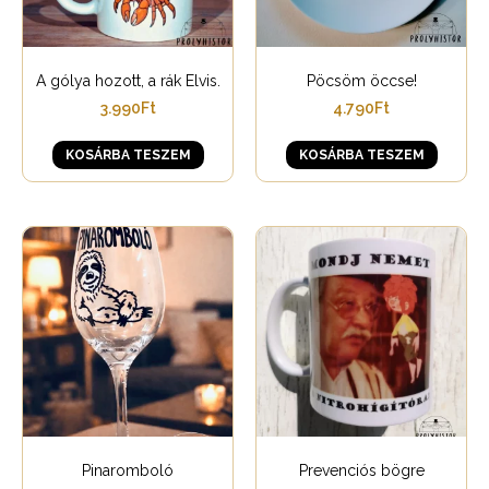
A gólya hozott, a rák Elvis.
Pöcsöm öccse!
3.990
Ft
4.790
Ft
KOSÁRBA TESZEM
KOSÁRBA TESZEM
Pinaromboló
Prevenciós bögre