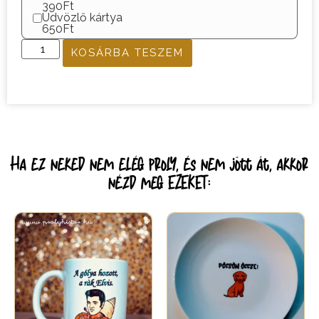
390Ft
Üdvözlő kártya
650Ft
KOSÁRBA TESZEM
Ha ez neked nem elég proly, és nem jött át, akkor
nézd meg EZEKET: