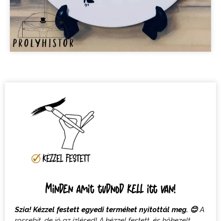
Minden amit tudnod kell itt van!
Szia! Kézzel festett egyedi terméket nyitottál meg.
😊
A
rossebit, de jó az ízlésed! A k
ézzel festett, és hőkezelt