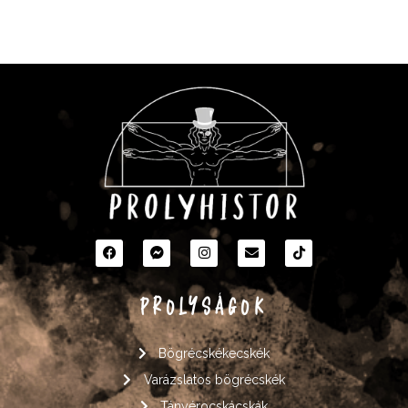
PROLYSÁGOK
Bögrécskékecskék
Varázslatos bögrécskék
Tányérocskácskák