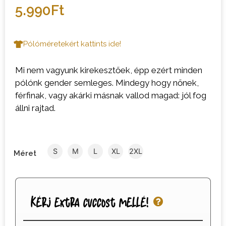
5.990
Ft
Pólóméretekért kattints ide!
Mi nem vagyunk kirekesztőek, épp ezért minden
pólónk gender semleges. Mindegy hogy nőnek,
férfinak, vagy akárki másnak vallod magad: jól fog
állni rajtad.
S
M
L
XL
2XL
Méret
Kérj extra cuccost mellé!