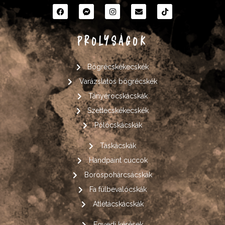
PROLYSÁGOK
Bögrécskékecskék
Varázslatos bögrécskék
Tányérocskácskák
Szettecskékecskék
Pólócskácskák
Táskácskák
Handpaint cuccok
Borospohárcsácskák
Fa fülbevalócskák
Atlétácskácskák
Egyedi kérések