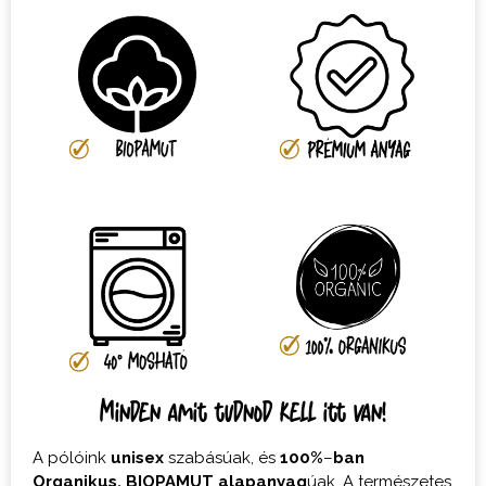
Minden amit tudnod kell itt van!
A pólóink
unisex
szabásúak, és
100%
–
ban
Organikus,
BIOPAMUT
alapanyag
úak. A természetes