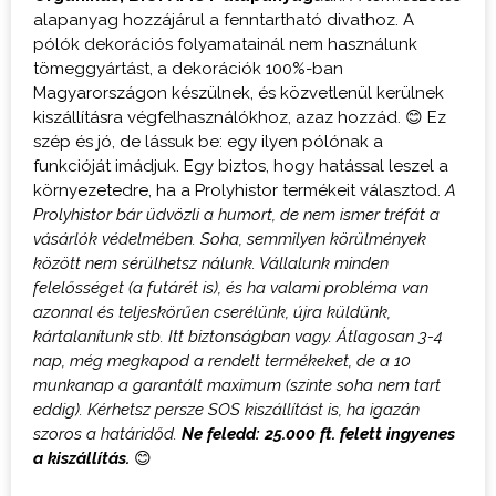
alapanyag hozzájárul a fenntartható divathoz. A
pólók dekorációs folyamatainál nem használunk
tömeggyártást, a dekorációk 100%-ban
Magyarországon készülnek, és közvetlenül kerülnek
kiszállításra végfelhasználókhoz, azaz hozzád. 😊 Ez
szép és jó, de lássuk be: egy ilyen pólónak a
funkcióját imádjuk. Egy biztos, hogy hatással leszel a
környezetedre, ha a Prolyhistor termékeit választod.
A
Prolyhistor bár üdvözli a humort, de nem ismer tréfát a
vásárlók védelmében. Soha, semmilyen körülmények
között nem sérülhetsz nálunk. Vállalunk minden
felelősséget (a futárét is), és ha valami probléma van
azonnal és teljeskörűen cserélünk, újra küldünk,
kártalanítunk stb. Itt biztonságban vagy.
Átlagosan 3-4
nap, még megkapod a rendelt termékeket, de a 10
munkanap a garantált maximum (szinte soha nem tart
eddig). Kérhetsz persze SOS kiszállítást is, ha igazán
szoros a határidőd.
Ne feledd: 25.000 ft. felett ingyenes
a kiszállítás.
😊