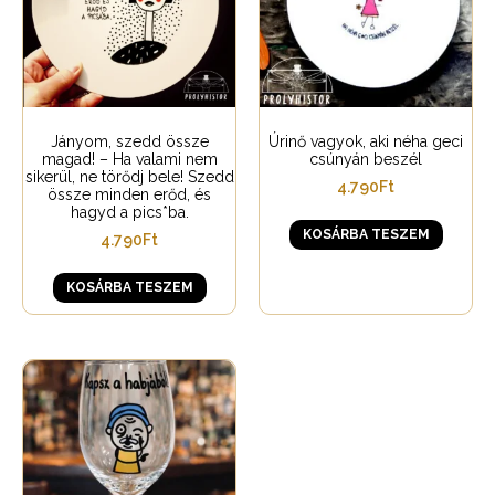
Jányom, szedd össze
Úrinő vagyok, aki néha geci
magad! – Ha valami nem
csúnyán beszél
sikerül, ne törődj bele! Szedd
4.790
Ft
össze minden erőd, és
hagyd a pics*ba.
KOSÁRBA TESZEM
4.790
Ft
KOSÁRBA TESZEM