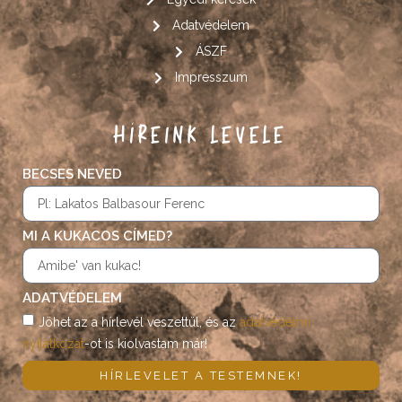
Adatvédelem
ÁSZF
Impresszum
HÍREINK LEVELE
BECSES NEVED
MI A KUKACOS CÍMED?
ADATVÉDELEM
Jöhet az a hírlevél veszettül, és az
adatvédelmi
nyilatkozat
-ot is kiolvastam már!
HÍRLEVELET A TESTEMNEK!