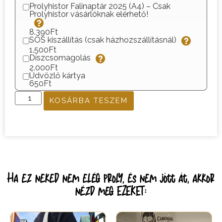
Prolyhistor Falinaptár 2025 (A4) – Csak
Prolyhistor vásárlóknak elérhető!
8.390Ft
SOS kiszállítás (csak házhozszállításnál)
1.500Ft
Díszcsomagolás
2.000Ft
Üdvözlő kártya
650Ft
KOSÁRBA TESZEM
Ha ez neked nem elég proly, és nem jött át, akkor
nézd meg EZEKET: