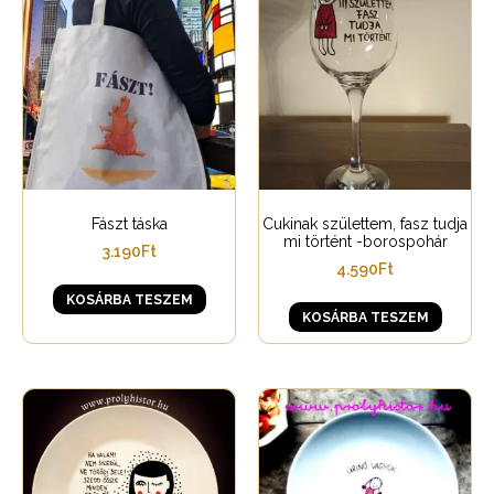
Fászt táska
Cukinak születtem, fasz tudja
mi történt -borospohár
3.190
Ft
4.590
Ft
KOSÁRBA TESZEM
KOSÁRBA TESZEM