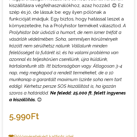
kiszállításra végfelhasználókhoz, azaz hozzád. 😊 Ez
szép és jó, de lássuk be: egy ilyen pólónak a
funkcióját imádjuk. Egy biztos, hogy hatással leszel a
környezetedre, ha a Prolyhistor termékeit választod.
A
Prolyhistor bár üdvözli a humort, de nem ismer tréfát a
vásárlók védelmében. Soha, semmilyen körülmények
között nem sérülhetsz nálunk. Vállalunk minden
felelősséget (a futárét is), és ha valami probléma van
azonnal és teljeskörűen cserélünk, újra küldünk,
kártalanítunk stb. Itt biztonságban vagy.
Átlagosan 3-4
nap, még megkapod a rendelt termékeket, de a 10
munkanap a garantált maximum (szinte soha nem tart
eddig). Kérhetsz persze SOS kiszállítást is, ha igazán
szoros a határidőd.
Ne feledd: 25.000 ft. felett ingyenes
a kiszállítás.
😊
5.990
Ft
Pólóméretekért kattints ide!