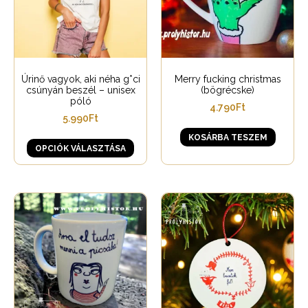
Úrinő vagyok, aki néha g*ci
Merry fucking christmas
csúnyán beszél – unisex
(bögrécske)
póló
4.790
Ft
5.990
Ft
KOSÁRBA TESZEM
OPCIÓK VÁLASZTÁSA