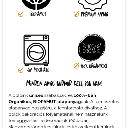
Minden amit tudnod kell itt van!
A pólóink
unisex
szabásúak, és
100%
–
ban
Organikus,
BIOPAMUT
alapanyag
úak. A természetes
alapanyag hozzájárul a fenntartható divathoz. A
pólók dekorációs folyamatainál nem használunk
tömeggyártást, a dekorációk 100%-ban
Magyarországon készülnek, és közvetlenül kerülnek