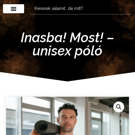
Inasba! Most! –
unisex póló