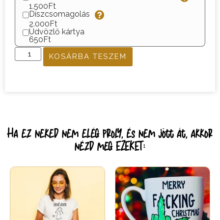
1.500Ft
Díszcsomagolás
2.000Ft
Üdvözlő kártya
650Ft
KOSÁRBA TESZEM
Ha ez neked nem elég proly, és nem jött át, akkor
nézd meg EZEKET: