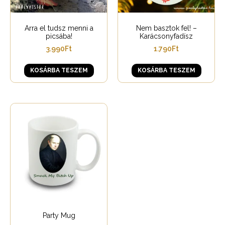
Arra el tudsz menni a
Nem basztok fel! –
picsába!
Karácsonyfadísz
3.990
Ft
1.790
Ft
KOSÁRBA TESZEM
KOSÁRBA TESZEM
Party Mug