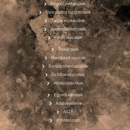
Bögrécskékecskék
Varázslatos bögrécskék
Tányérocskácskák
Szettecskékecskék
Pólócskácskák
Táskácskák
Handpaint cuccok
Borospohárcsácskák
Fa fülbevalócskák
Atlétácskácskák
Egyedi kérések
Adatvédelem
ÁSZF
Impresszum