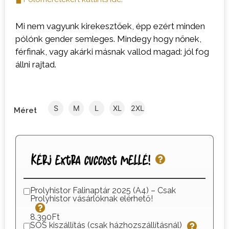
Mi nem vagyunk kirekesztőek, épp ezért minden
pólónk gender semleges. Mindegy hogy nőnek,
férfinak, vagy akárki másnak vallod magad: jól fog
állni rajtad.
S
M
L
XL
2XL
Méret
Kérj extra cuccost mellé!
Prolyhistor Falinaptár 2025 (A4) – Csak
Prolyhistor vásárlóknak elérhető!
8.390Ft
SOS kiszállítás (csak házhozszállításnál)