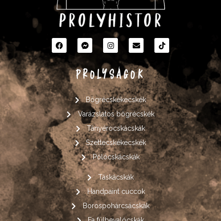
PROLYSÁGOK
Bögrécskékecskék
Varázslatos bögrécskék
Tányérocskácskák
Szettecskékecskék
Pólócskácskák
Táskácskák
Handpaint cuccok
Borospohárcsácskák
Fa fülbevalócskák