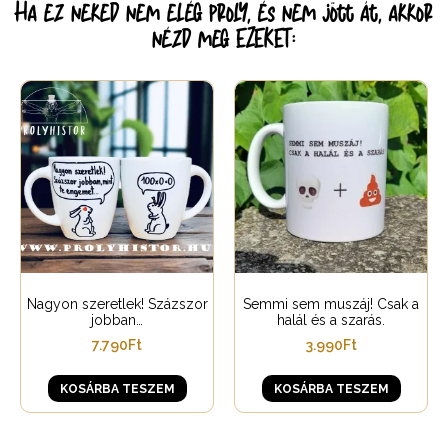
Ha ez neked nem elég proly, és nem jött át, akkor
nézd meg EZEKET:
Nagyon szeretlek! Százszor
Semmi sem muszáj! Csak a
jobban…
halál és a szarás.
7.790
Ft
3.990
Ft
KOSÁRBA TESZEM
KOSÁRBA TESZEM