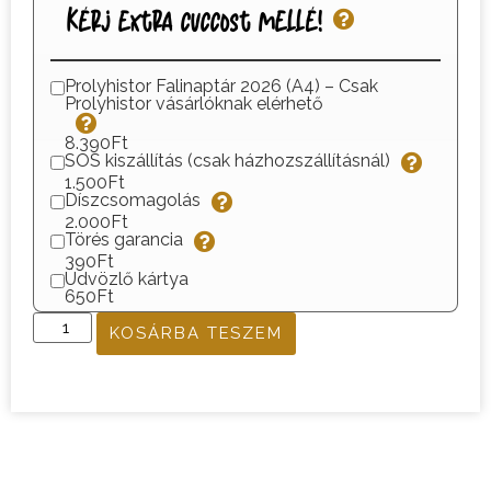
Kérj extra cuccost mellé!
Prolyhistor Falinaptár 2026 (A4) – Csak
Prolyhistor vásárlóknak elérhető
8.390Ft
SOS kiszállítás (csak házhozszállításnál)
1.500Ft
Díszcsomagolás
2.000Ft
Törés garancia
390Ft
Üdvözlő kártya
650Ft
KOSÁRBA TESZEM