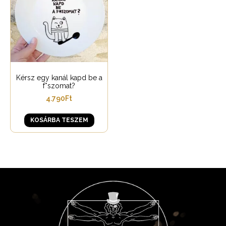
Kérsz egy kanál kapd be a
f*szomat?
4.790
Ft
KOSÁRBA TESZEM