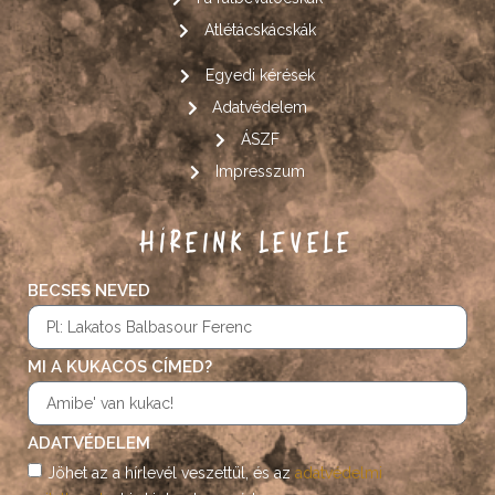
Atlétácskácskák
Egyedi kérések
Adatvédelem
ÁSZF
Impresszum
HÍREINK LEVELE
BECSES NEVED
MI A KUKACOS CÍMED?
ADATVÉDELEM
Jöhet az a hírlevél veszettül, és az
adatvédelmi