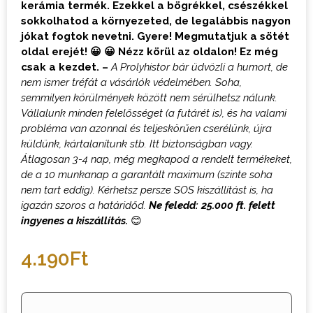
kerámia termék. Ezekkel a bögrékkel, csészékkel
sokkolhatod a környezeted, de legalábbis nagyon
jókat fogtok nevetni. Gyere! Megmutatjuk a sötét
oldal erejét! 😀 😀 Nézz körül az oldalon! Ez még
csak a kezdet. –
A Prolyhistor bár üdvözli a humort, de
nem ismer tréfát a vásárlók védelmében. Soha,
semmilyen körülmények között nem sérülhetsz nálunk.
Vállalunk minden felelősséget (a futárét is), és ha valami
probléma van azonnal és teljeskörűen cserélünk, újra
küldünk, kártalanítunk stb. Itt biztonságban vagy.
Átlagosan 3-4 nap, még megkapod a rendelt termékeket,
de a 10 munkanap a garantált maximum (szinte soha
nem tart eddig). Kérhetsz persze SOS kiszállítást is, ha
igazán szoros a határidőd.
Ne feledd: 25.000 ft. felett
ingyenes a kiszállítás.
😊
4.190
Ft