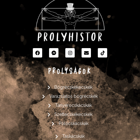
PROLYSÁGOK
Bögrécskékecskék
Varázslatos bögrécskék
Tányérocskácskák
Szettecskékecskék
Pólócskácskák
Táskácskák