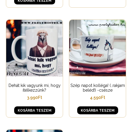
KOSÁRBA TESZEM
Dehát kik vagyunk mi, hogy
Szép napot kolléga! (..rakjam
ítélkezzünk?
beléd!) -csésze
3.990
Ft
4.590
Ft
KOSÁRBA TESZEM
KOSÁRBA TESZEM