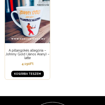
A pillangókés allegória –
Johnny Gold (János Arany) –
latte
4.190
Ft
KOSÁRBA TESZEM