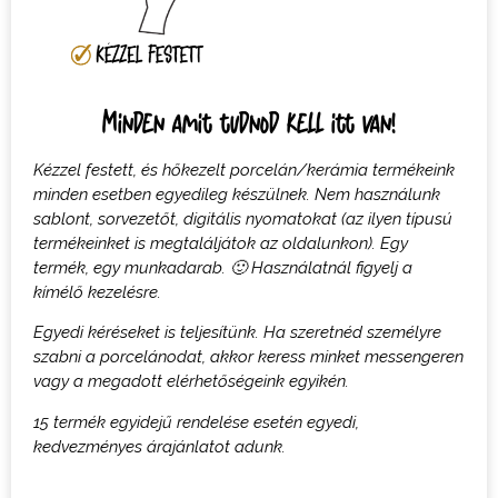
Minden amit tudnod kell itt van!
Kézzel festett, és hőkezelt porcelán/kerámia termékeink
minden esetben egyedileg készülnek. Nem használunk
sablont, sorvezetőt, digitális nyomatokat (az ilyen típusú
termékeinket is megtaláljátok az oldalunkon). Egy
termék, egy munkadarab. 🙂 Használatnál figyelj a
kímélő kezelésre.
Egyedi kéréseket is teljesítünk. Ha szeretnéd személyre
szabni a porcelánodat, akkor keress minket messengeren
vagy a megadott elérhetőségeink egyikén.
15 termék egyidejű rendelése esetén egyedi,
kedvezményes árajánlatot adunk.