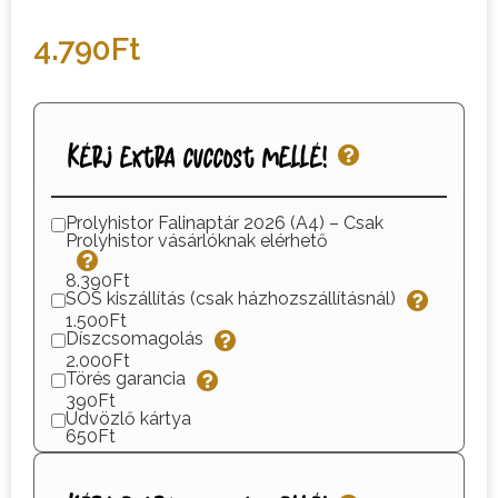
4.790
Ft
Kérj extra cuccost mellé!
Prolyhistor Falinaptár 2026 (A4) – Csak
Prolyhistor vásárlóknak elérhető
8.390Ft
SOS kiszállítás (csak házhozszállításnál)
1.500Ft
Díszcsomagolás
2.000Ft
Törés garancia
390Ft
Üdvözlő kártya
650Ft