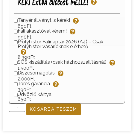
Kérj extra cuccost mellé!
Tányér állványt is kérek!
890Ft
Fali akasztóval kérem!
990Ft
Prolyhistor Falinaptár 2026 (A4) – Csak
Prolyhistor vásárlóknak elérhető
8.390Ft
SOS kiszállítás (csak házhozszállításnál)
1.500Ft
Díszcsomagolás
2.000Ft
Törés garancia
390Ft
Üdvözlő kártya
650Ft
KOSÁRBA TESZEM