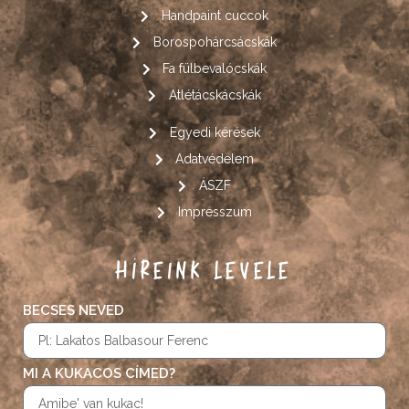
Handpaint cuccok
Borospohárcsácskák
Fa fülbevalócskák
Atlétácskácskák
Egyedi kérések
Adatvédelem
ÁSZF
Impresszum
HÍREINK LEVELE
BECSES NEVED
MI A KUKACOS CÍMED?