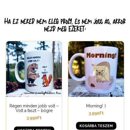
Ha ez neked nem elég proly, és nem jött át, akkor
nézd meg EZEKET:
Régen minden jobb volt –
Morning! :)
Volt a faszt – bögre
3.990
Ft
3.990
Ft
KOSÁRBA TESZEM