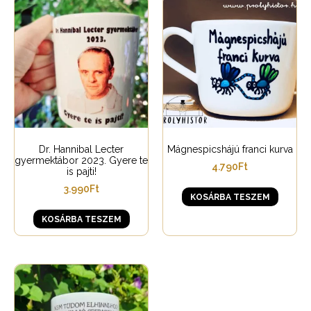
Dr. Hannibal Lecter
Mágnespicshájú franci kurva
gyermektábor 2023. Gyere te
4.790
Ft
is pajti!
3.990
Ft
KOSÁRBA TESZEM
KOSÁRBA TESZEM