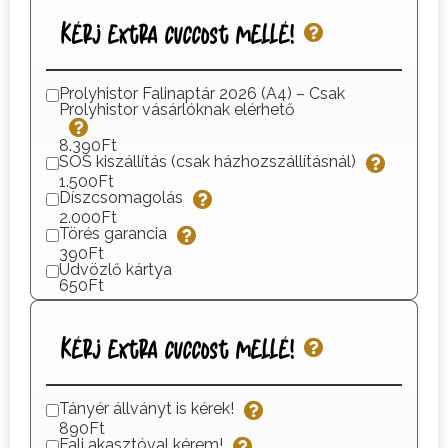
Kérj extra cuccost mellé!
Prolyhistor Falinaptár 2026 (A4) – Csak
Prolyhistor vásárlóknak elérhető
8.390Ft
SOS kiszállítás (csak házhozszállításnál)
1.500Ft
Díszcsomagolás
2.000Ft
Törés garancia
390Ft
Üdvözlő kártya
650Ft
Kérj extra cuccost mellé!
Tányér állványt is kérek!
890Ft
Fali akasztóval kérem!