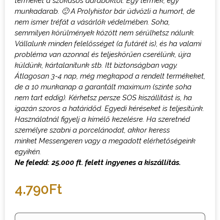
terméket a szokásos daraboktól.
Egy termék, egy
munkadarab.
🙂
A Prolyhistor bár üdvözli a humort, de
nem ismer tréfát a vásárlók védelmében. Soha,
semmilyen körülmények között nem sérülhetsz nálunk.
Vállalunk minden felelősséget (a futárét is), és ha valami
probléma van azonnal és teljeskörűen cserélünk, újra
küldünk, kártalanítunk stb. Itt biztonságban vagy.
Átlagosan 3-4 nap, még megkapod a rendelt termékeket,
de a 10 munkanap a garantált maximum (szinte soha
nem tart eddig). Kérhetsz persze SOS kiszállítást is, ha
igazán szoros a határidőd.
Egyedi kéréseket is teljesítünk.
Használatnál figyelj a kímélő kezelésre.
H
a szeretnéd
személyre szabni a porcelánodat, akkor keress
minket
M
essengeren vagy a megadott elérhetőségeink
egyikén.
Ne feledd: 25.000 ft. felett ingyenes a kiszállítás.
4.790
Ft