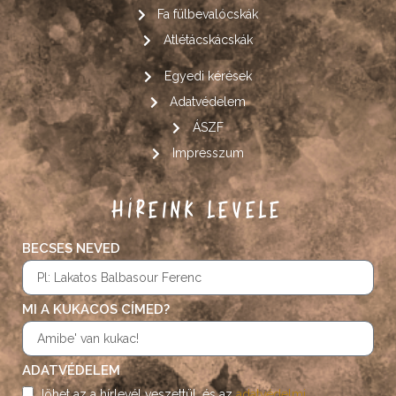
Fa fülbevalócskák
Atlétácskácskák
Egyedi kérések
Adatvédelem
ÁSZF
Impresszum
HÍREINK LEVELE
BECSES NEVED
MI A KUKACOS CÍMED?
ADATVÉDELEM
Jöhet az a hírlevél veszettül, és az
adatvédelmi