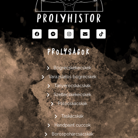
PROLYSÁGOK
Bögrécskékecskék
Varázslatos bögrécskék
Tányérocskácskák
Szettecskékecskék
Pólócskácskák
Táskácskák
Handpaint cuccok
Borospohárcsácskák