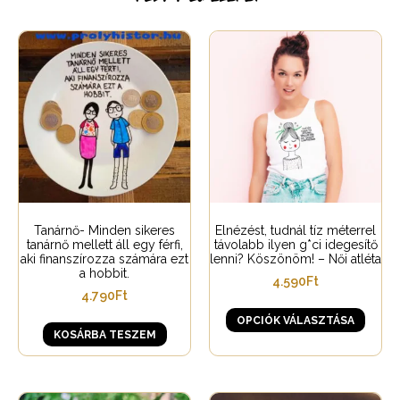
Tanárnő- Minden sikeres
Elnézést, tudnál tíz méterrel
tanárnő mellett áll egy férfi,
távolabb ilyen g*ci idegesítő
aki finanszírozza számára ezt
lenni? Köszönöm! – Női atléta
a hobbit.
4.590
Ft
4.790
Ft
OPCIÓK VÁLASZTÁSA
KOSÁRBA TESZEM