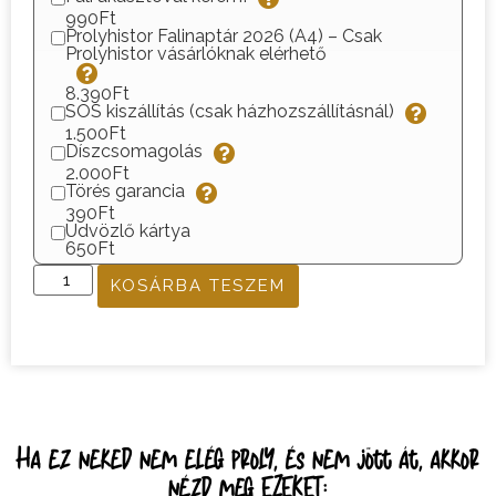
990Ft
Prolyhistor Falinaptár 2026 (A4) – Csak
Prolyhistor vásárlóknak elérhető
8.390Ft
SOS kiszállítás (csak házhozszállításnál)
1.500Ft
Díszcsomagolás
2.000Ft
Törés garancia
390Ft
Üdvözlő kártya
650Ft
KOSÁRBA TESZEM
Ha ez neked nem elég proly, és nem jött át, akkor
nézd meg EZEKET: