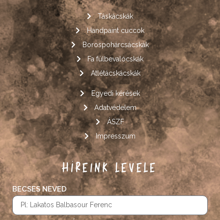
Táskácskák
Handpaint cuccok
Borospohárcsácskák
Fa fülbevalócskák
Atlétácskácskák
Egyedi kérések
Adatvédelem
ÁSZF
Impresszum
HÍREINK LEVELE
BECSES NEVED