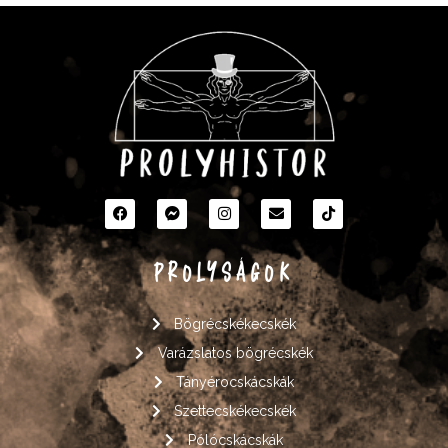
PROLYSÁGOK
Bögrécskékecskék
Varázslatos bögrécskék
Tányérocskácskák
Szettecskékecskék
Pólócskácskák