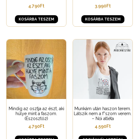
4.790
Ft
3.990
Ft
KOSÁRBA TESZEM
KOSÁRBA TESZEM
Mindig az osztja az észt, aki
Munkám után haszon terem.
hülye mint a faszom.
Látszik nem a f*szom verem.
(Észosztó2)
– Női atléta
4.790
Ft
4.590
Ft