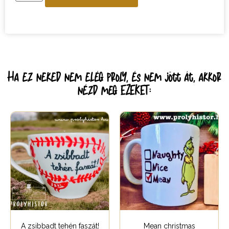
Ha ez neked nem elég proly, és nem jött át, akkor
nézd meg EZEKET:
A zsibbadt tehén faszát!
Mean christmas