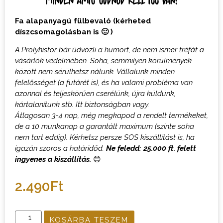
Fa alapanyagú fülbevaló (kérheted
díszcsomagolásban is 🙂 )
A Prolyhistor bár üdvözli a humort, de nem ismer tréfát a
vásárlók védelmében. Soha, semmilyen körülmények
között nem sérülhetsz nálunk. Vállalunk minden
felelősséget (a futárét is), és ha valami probléma van
azonnal és teljeskörűen cserélünk, újra küldünk,
kártalanítunk stb. Itt biztonságban vagy.
Átlagosan 3-4 nap, még megkapod a rendelt termékeket,
de a 10 munkanap a garantált maximum (szinte soha
nem tart eddig). Kérhetsz persze SOS kiszállítást is, ha
igazán szoros a határidőd.
Ne feledd: 25.000 ft. felett
ingyenes a kiszállítás.
😊
2.490
Ft
KOSÁRBA TESZEM