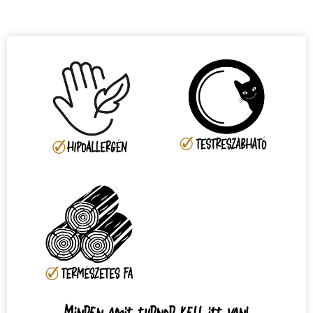
Minden amit tudnod kell itt van!