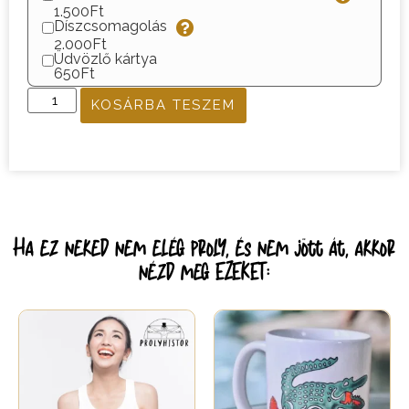
1.500Ft
Díszcsomagolás
2.000Ft
Üdvözlő kártya
650Ft
KOSÁRBA TESZEM
Ha ez neked nem elég proly, és nem jött át, akkor
nézd meg EZEKET: