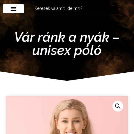
Vár ránk a nyák –
unisex póló