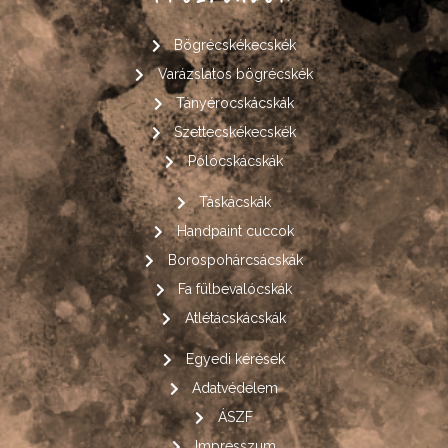
Bögrécskékecskék
Varázslatos bögrécskék
Tányérocskácskák
Szettecskékecskék
Pólócskácskák
Táskácskák
Handpaint cuccok
Borospohárcsácskák
Fa fülbevalócskák
Atlétácskácskák
Egyedi kérések
Adatvédelem
ÁSZF
Impresszum