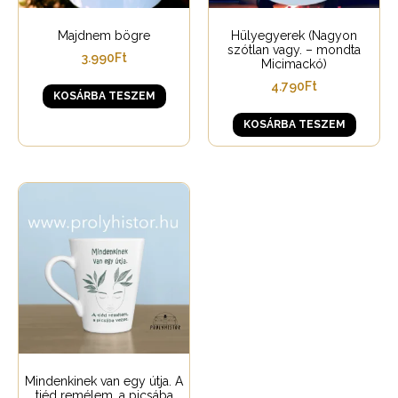
Majdnem bögre
Hülyegyerek (Nagyon
szótlan vagy. – mondta
3.990
Ft
Micimackó)
4.790
Ft
KOSÁRBA TESZEM
KOSÁRBA TESZEM
Mindenkinek van egy útja. A
tiéd remélem, a picsába