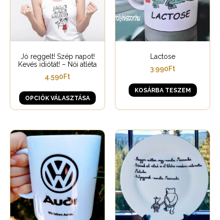
Jó reggelt! Szép napot!
Lactose
Kevés idiótát! – Női atléta
3.990
Ft
4.590
Ft
KOSÁRBA TESZEM
OPCIÓK VÁLASZTÁSA