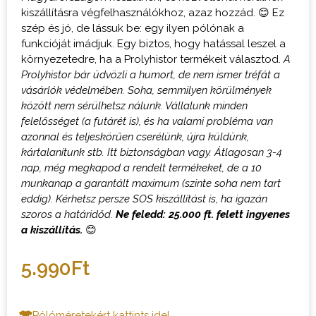
kiszállításra végfelhasználókhoz, azaz hozzád. 😊 Ez
szép és jó, de lássuk be: egy ilyen pólónak a
funkcióját imádjuk. Egy biztos, hogy hatással leszel a
környezetedre, ha a Prolyhistor termékeit választod.
A
Prolyhistor bár üdvözli a humort, de nem ismer tréfát a
vásárlók védelmében. Soha, semmilyen körülmények
között nem sérülhetsz nálunk. Vállalunk minden
felelősséget (a futárét is), és ha valami probléma van
azonnal és teljeskörűen cserélünk, újra küldünk,
kártalanítunk stb. Itt biztonságban vagy.
Átlagosan 3-4
nap, még megkapod a rendelt termékeket, de a 10
munkanap a garantált maximum (szinte soha nem tart
eddig). Kérhetsz persze SOS kiszállítást is, ha igazán
szoros a határidőd.
Ne feledd: 25.000 ft. felett ingyenes
a kiszállítás.
😊
5.990
Ft
Pólóméretekért kattints ide!