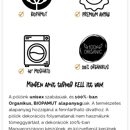
Minden amit tudnod kell itt van!
A pólóink
unisex
szabásúak, és
100%
–
ban
Organikus,
BIOPAMUT
alapanyag
úak. A természetes
alapanyag hozzájárul a fenntartható divathoz. A
pólók dekorációs folyamatainál nem használunk
tömeggyártást, a dekorációk 100%-ban
Magyarországon készülnek, és közvetlenül kerülnek