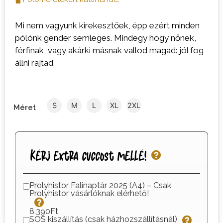
Mi nem vagyunk kirekesztőek, épp ezért minden
pólónk gender semleges. Mindegy hogy nőnek,
férfinak, vagy akárki másnak vallod magad: jól fog
állni rajtad.
S
M
L
XL
2XL
Méret
Kérj extra cuccost mellé!
Prolyhistor Falinaptár 2025 (A4) – Csak
Prolyhistor vásárlóknak elérhető!
8.390Ft
SOS kiszállítás (csak házhozszállításnál)